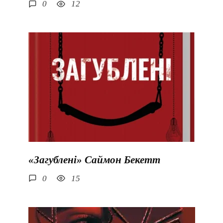
0
12
«Загублені» Саймон Бекетт
0
15