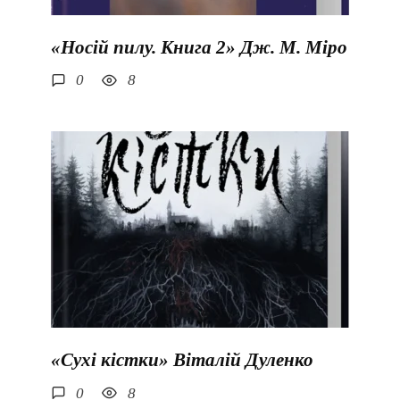
«Носій пилу. Книга 2» Дж. М. Міро
0
8
«Сухі кістки» Віталій Дуленко
0
8