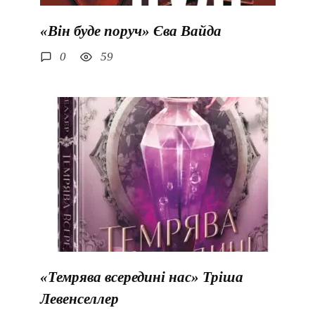
«Він буде поруч» Єва Вайда
0
59
«Темрява всередині нас» Тріша
Левенселлер