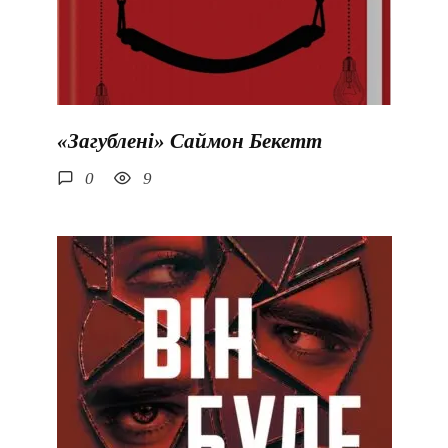
«Загублені» Саймон Бекетт
0
9