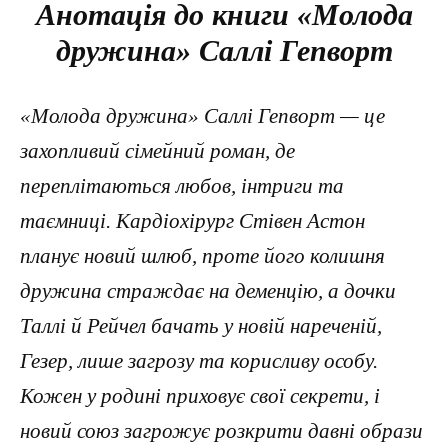
Анотація до книги «Молода
дружина» Саллі Гепворт
«Молода дружина» Саллі Гепворт — це
захопливий сімейний роман, де
переплітаються любов, інтриги та
таємниці. Кардіохірург Стівен Астон
планує новий шлюб, проте його колишня
дружина страждає на деменцію, а дочки
Таллі й Рейчел бачать у новій нареченій,
Гезер, лише загрозу та корисливу особу.
Кожен у родині приховує свої секрети, і
новий союз загрожує розкрити давні образи