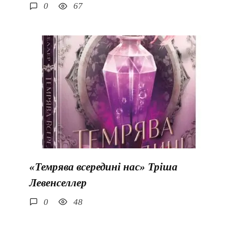
0
67
«Темрява всередині нас» Тріша
Левенселлер
0
48