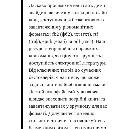
Ласкаво просимо на наш сайт, де ви
знайдете величезну колекцію онлайн
книг, доступних для безкоштовного
завантаження у різноманітних
форматах: fb2 (фб2), txt (тхт), rtf
(ртф), epub (епаб) та pdf (пдф). Наш
ресурс створений для справжніх
книгоманів, які цінують зручність і
доступність електронної літератури.
Від класичних творів до сучасних
бестселерів, у нас є все, що може
задовольнити найвибагливіші смаки.
Легкий інтерфейс сайту дозволяє
швидко знаходити потрібні книги та
завантажувати їх у зручному для вас
форматі. Долучайтеся до нашої
спільноти читачів і насолоджуйтесь
безмежним світом літератури прямо