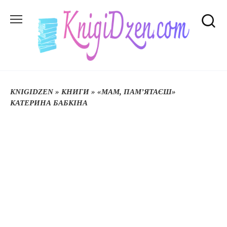
Перейти
до
вмісту
KNIGIDZEN
»
КНИГИ
»
«МАМ, ПАМ’ЯТАЄШ»
КАТЕРИНА БАБКІНА