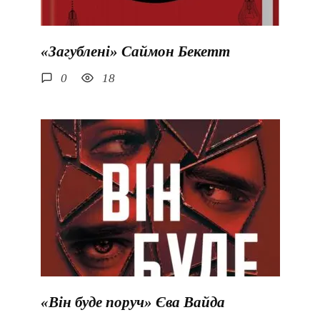
«Загублені» Саймон Бекетт
0
18
«Він буде поруч» Єва Вайда