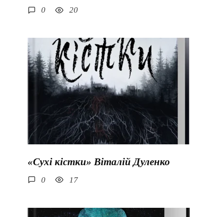
0
20
«Сухі кістки» Віталій Дуленко
0
17