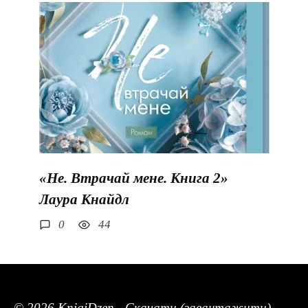
«Не. Втрачай мене. Книга 2»
Лаура Кнайдл
0
44
© 2026 KnigiDzen - Скачати (завантажити)