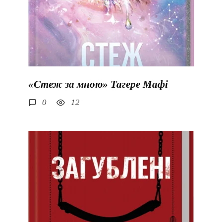
«Стеж за мною» Тагере Мафі
0
12