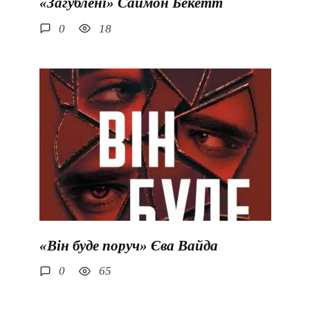
«Загублені» Саймон Бекетт
0
18
«Він буде поруч» Єва Вайда
0
65