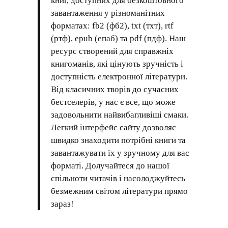
книг, доступних для безкоштовного
завантаження у різноманітних
форматах: fb2 (фб2), txt (тхт), rtf
(ртф), epub (епаб) та pdf (пдф). Наш
ресурс створений для справжніх
книгоманів, які цінують зручність і
доступність електронної літератури.
Від класичних творів до сучасних
бестселерів, у нас є все, що може
задовольнити найвибагливіші смаки.
Легкий інтерфейс сайту дозволяє
швидко знаходити потрібні книги та
завантажувати їх у зручному для вас
форматі. Долучайтеся до нашої
спільноти читачів і насолоджуйтесь
безмежним світом літератури прямо
зараз!