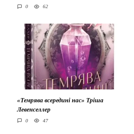
0
62
«Темрява всередині нас» Тріша
Левенселлер
0
47