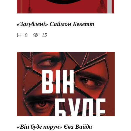
«Загублені» Саймон Бекетт
0
15
«Він буде поруч» Єва Вайда