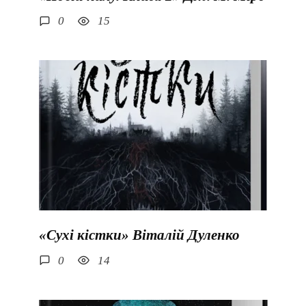
0
15
«Сухі кістки» Віталій Дуленко
0
14