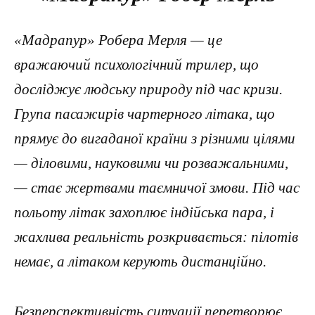
«Мадрапур» Робера Мерля — це
вражаючий психологічний трилер, що
досліджує людську природу під час кризи.
Група пасажирів чартерного літака, що
прямує до вигаданої країни з різними цілями
— діловими, науковими чи розважальними,
— стає жертвами таємничої змови. Під час
польоту літак захоплює індійська пара, і
жахлива реальність розкривається: пілотів
немає, а літаком керують дистанційно.
Безперспективність ситуації перетворює