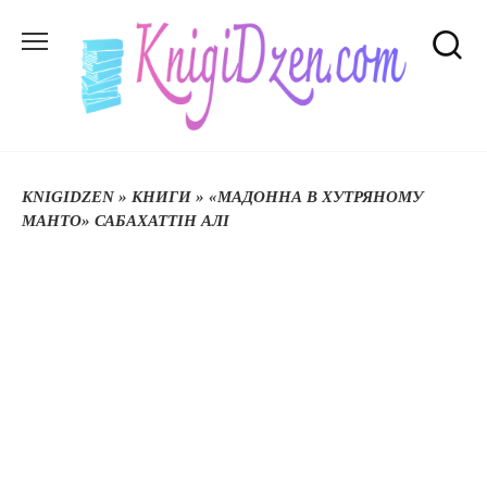
Перейти
до
вмісту
KNIGIDZEN
»
КНИГИ
»
«МАДОННА В ХУТРЯНОМУ
МАНТО» САБАХАТТІН АЛІ