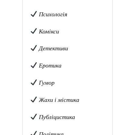
Психологія
Комікси
Детективи
Еротика
Гумор
Жахи і містика
Публіцистика
Політика