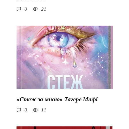
0
21
«Стеж за мною» Тагере Мафі
0
11