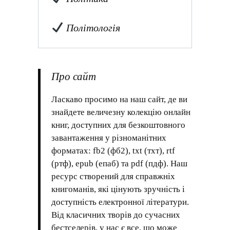
Політологія
Про сайт
Ласкаво просимо на наш сайт, де ви
знайдете величезну колекцію онлайн
книг, доступних для безкоштовного
завантаження у різноманітних
форматах: fb2 (фб2), txt (тхт), rtf
(ртф), epub (епаб) та pdf (пдф). Наш
ресурс створений для справжніх
книгоманів, які цінують зручність і
доступність електронної літератури.
Від класичних творів до сучасних
бестселерів, у нас є все, що може