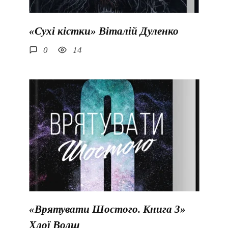
«Сухі кістки» Віталій Дуленко
0
14
«Врятувати Шостого. Книга 3»
Хлої Волш