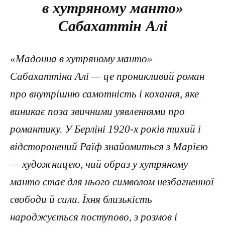
в хутряному манто»
Сабахаттін Алі
«Мадонна в хутряному манто»
Сабахаттіна Алі — це проникливий роман
про внутрішню самотність і кохання, яке
виникає поза звичними уявленнями про
романтику. У Берліні 1920-х років тихий і
відсторонений Раїф знайомиться з Марією
— художницею, чий образ у хутряному
манто стає для нього символом незбагненної
свободи й сили. Їхня близькість
народжується поступово, з розмов і