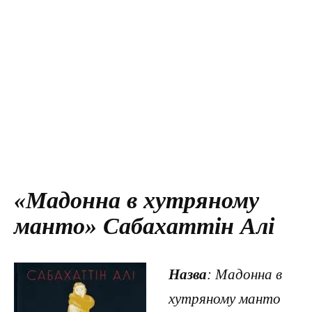
«Мадонна в хутряному
манто» Сабахаттін Алі
Назва
: Мадонна в
хутряному манто