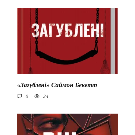
«Загублені» Саймон Бекетт
0
24