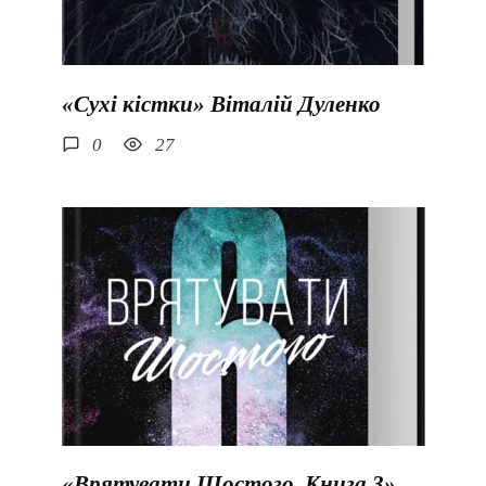
«Сухі кістки» Віталій Дуленко
0
27
«Врятувати Шостого. Книга 3»