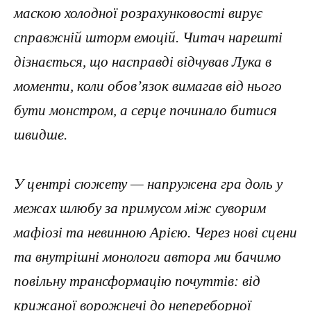
маскою холодної розрахунковості вирує
справжній шторм емоцій. Читач нарешті
дізнається, що насправді відчував Лука в
моменти, коли обов’язок вимагав від нього
бути монстром, а серце починало битися
швидше.
У центрі сюжету — напружена гра доль у
межах шлюбу за примусом між суворим
мафіозі та невинною Арією. Через нові сцени
та внутрішні монологи автора ми бачимо
повільну трансформацію почуттів: від
крижаної ворожнечі до непереборної