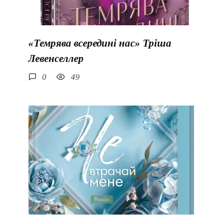
«Темрява всередині нас» Тріша
Левенселлер
0
49