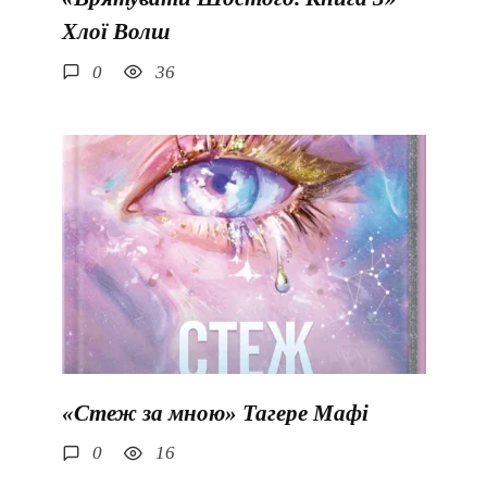
Хлої Волш
0
36
«Стеж за мною» Тагере Мафі
0
16