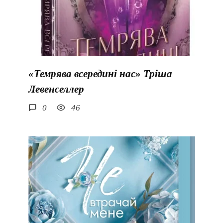
«Темрява всередині нас» Тріша
Левенселлер
0
46