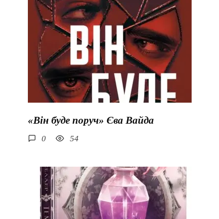
«Він буде поруч» Єва Вайда
0
54