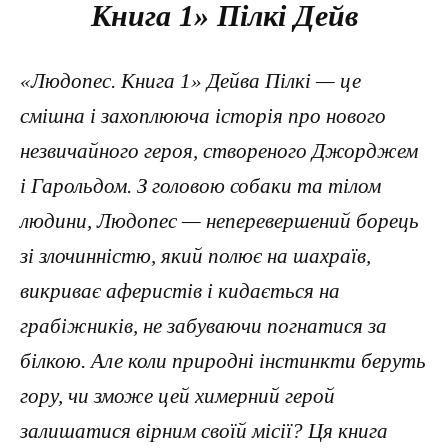
Книга 1» Пілкі Дейв
«Людопес. Книга 1» Дейва Пілкі — це
смішна і захоплююча історія про нового
незвичайного героя, створеного Джорджем
і Гарольдом. З головою собаки та тілом
людини, Людопес — неперевершений борець
зі злочинністю, який полює на шахраїв,
викриває аферистів і кидається на
грабіжників, не забуваючи погнатися за
білкою. Але коли природні інстинкти беруть
гору, чи зможе цей химерний герой
залишатися вірним своїй місії? Ця книга