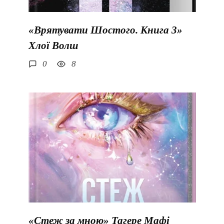
«Врятувати Шостого. Книга 3»
Хлої Волш
0
8
«Стеж за мною» Тагере Мафі