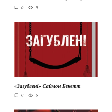
0
9
«Загублені» Саймон Бекетт
0
6