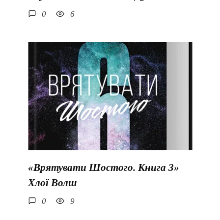
0
6
«Врятувати Шостого. Книга 3»
Хлої Волш
0
9