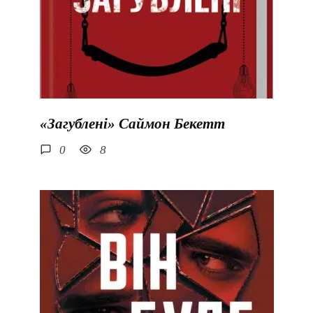
«Загублені» Саймон Бекетт
0
8