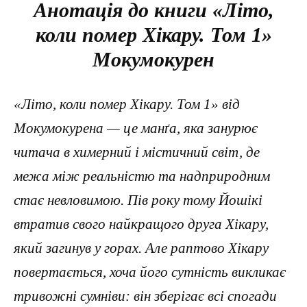
Анотація до книги «Літо,
коли помер Хікару. Том 1»
Мокумокурен
«Літо, коли помер Хікару. Том 1» від
Мокумокурена — це манґа, яка занурює
читача в химерний і містичний світ, де
межа між реальністю та надприродним
стає невловимою. Пів року тому Йошікі
втратив свого найкращого друга Хікару,
який загинув у горах. Але раптово Хікару
повертається, хоча його сутність викликає
тривожні сумніви: він зберігає всі спогади