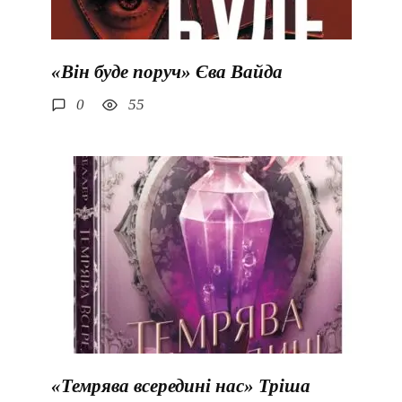
«Він буде поруч» Єва Вайда
0
55
«Темрява всередині нас» Тріша