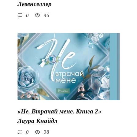
Левенселлер
0
46
«Не. Втрачай мене. Книга 2»
Лаура Кнайдл
0
38