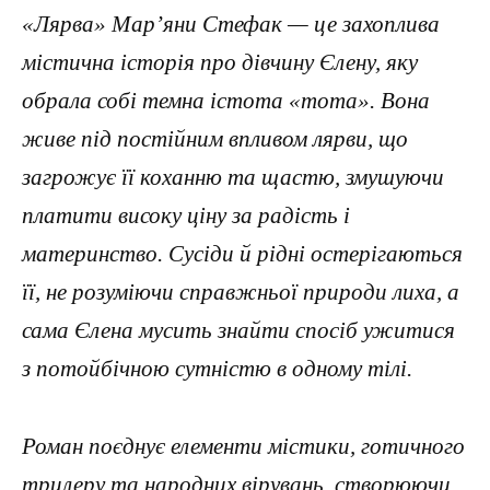
«Лярва» Мар’яни Стефак — це захоплива
містична історія про дівчину Єлену, яку
обрала собі темна істота «тота». Вона
живе під постійним впливом лярви, що
загрожує її коханню та щастю, змушуючи
платити високу ціну за радість і
материнство. Сусіди й рідні остерігаються
її, не розуміючи справжньої природи лиха, а
сама Єлена мусить знайти спосіб ужитися
з потойбічною сутністю в одному тілі.
Роман поєднує елементи містики, готичного
трилеру та народних вірувань, створюючи