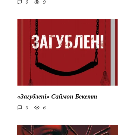
0
9
«Загублені» Саймон Бекетт
0
6