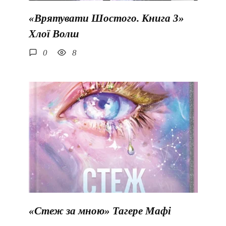
«Врятувати Шостого. Книга 3»
Хлої Волш
0
8
«Стеж за мною» Тагере Мафі