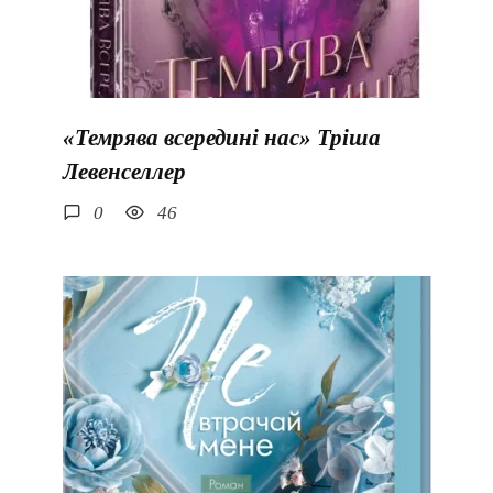
«Темрява всередині нас» Тріша
Левенселлер
0
46