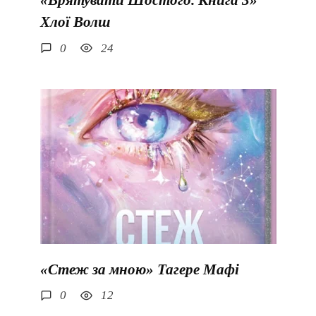
«Врятувати Шостого. Книга 3»
Хлої Волш
0
24
«Стеж за мною» Тагере Мафі
0
12