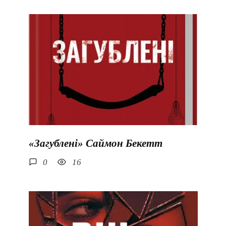
«Загублені» Саймон Бекетт
0
16