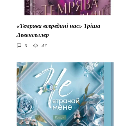
«Темрява всередині нас» Тріша
Левенселлер
0
47