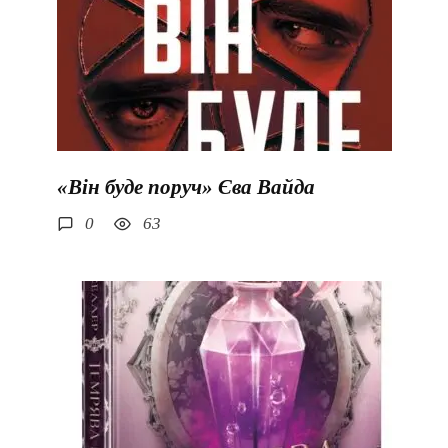
«Він буде поруч» Єва Вайда
0
63