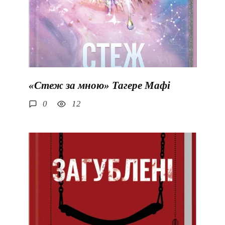
«Стеж за мною» Тагере Мафі
0
12