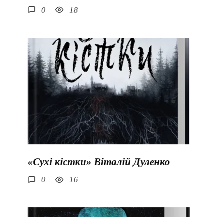
0
18
«Сухі кістки» Віталій Дуленко
0
16