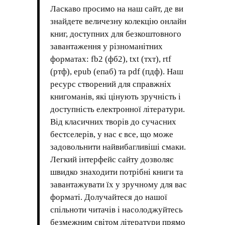
Ласкаво просимо на наш сайт, де ви
знайдете величезну колекцію онлайн
книг, доступних для безкоштовного
завантаження у різноманітних
форматах: fb2 (фб2), txt (тхт), rtf
(ртф), epub (епаб) та pdf (пдф). Наш
ресурс створений для справжніх
книгоманів, які цінують зручність і
доступність електронної літератури.
Від класичних творів до сучасних
бестселерів, у нас є все, що може
задовольнити найвибагливіші смаки.
Легкий інтерфейс сайту дозволяє
швидко знаходити потрібні книги та
завантажувати їх у зручному для вас
форматі. Долучайтеся до нашої
спільноти читачів і насолоджуйтесь
безмежним світом літератури прямо