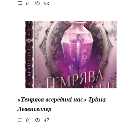
0
63
«Темрява всередині нас» Тріша
Левенселлер
0
47