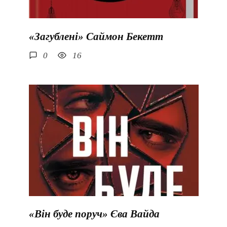
«Загублені» Саймон Бекетт
0
16
«Він буде поруч» Єва Вайда