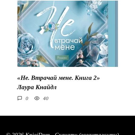
«Не. Втрачай мене. Книга 2»
Лаура Кнайдл
0
40
© 2026 KnigiDzen - Скачати (завантажити)