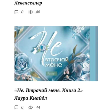
Левенселлер
0
48
«Не. Втрачай мене. Книга 2»
Лаура Кнайдл
0
44