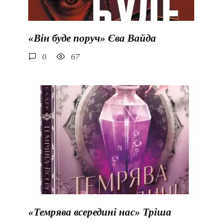
«Він буде поруч» Єва Вайда
0
67
«Темрява всередині нас» Тріша