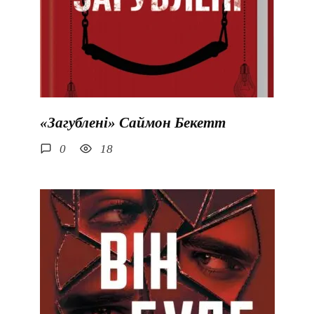
«Загублені» Саймон Бекетт
0
18