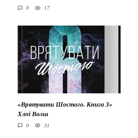
0
17
«Врятувати Шостого. Книга 3»
Хлої Волш
0
31