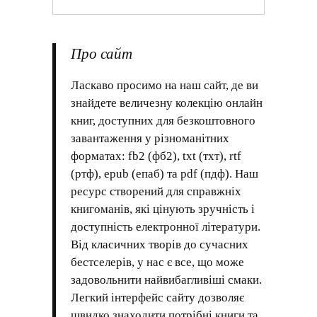
Про сайт
Ласкаво просимо на наш сайт, де ви
знайдете величезну колекцію онлайн
книг, доступних для безкоштовного
завантаження у різноманітних
форматах: fb2 (фб2), txt (тхт), rtf
(ртф), epub (епаб) та pdf (пдф). Наш
ресурс створений для справжніх
книгоманів, які цінують зручність і
доступність електронної літератури.
Від класичних творів до сучасних
бестселерів, у нас є все, що може
задовольнити найвибагливіші смаки.
Легкий інтерфейс сайту дозволяє
швидко знаходити потрібні книги та