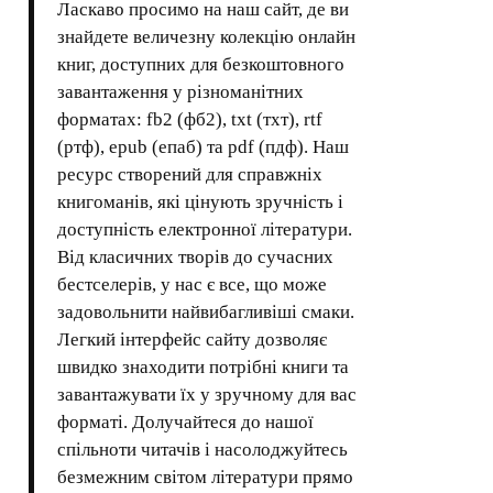
Ласкаво просимо на наш сайт, де ви
знайдете величезну колекцію онлайн
книг, доступних для безкоштовного
завантаження у різноманітних
форматах: fb2 (фб2), txt (тхт), rtf
(ртф), epub (епаб) та pdf (пдф). Наш
ресурс створений для справжніх
книгоманів, які цінують зручність і
доступність електронної літератури.
Від класичних творів до сучасних
бестселерів, у нас є все, що може
задовольнити найвибагливіші смаки.
Легкий інтерфейс сайту дозволяє
швидко знаходити потрібні книги та
завантажувати їх у зручному для вас
форматі. Долучайтеся до нашої
спільноти читачів і насолоджуйтесь
безмежним світом літератури прямо