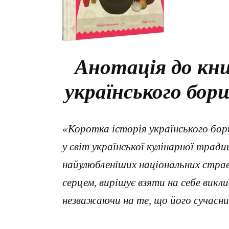
Анотація до кни
українського бор
«Коротка історія українського бор
у світ української кулінарної тради
найулюбленіших національних страв
серцем, вирішує взяти на себе вик
незважаючи на те, що його сучасн