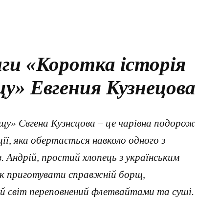
ги «Коротка історія
щу» Евгения Кузнецова
щу» Євгена Кузнєцова – це чарівна подорож
ції, яка обертається навколо одного з
. Андрій, простий хлопець з українським
лик приготувати справжній борщ,
ий світ переповнений флетвайтами та суші.