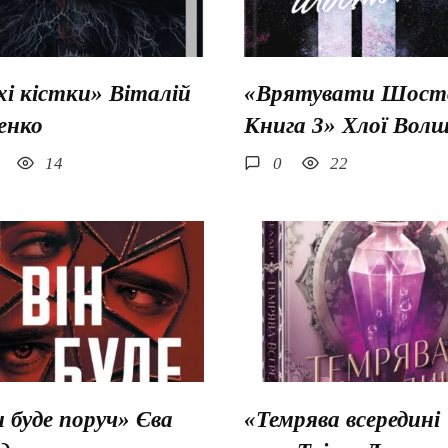
хі кістки» Віталій
«Врятувати Шосто
енко
Книга 3» Хлої Вол
14
0
22
н буде поруч» Єва
«Темрява всередині