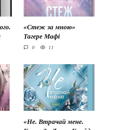
го.
«Стеж за мною»
ш
Тагере Мафі
0
11
«Не. Втрачай мене.