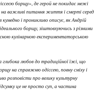
ссеєю борщу», де герой не покидає межі
ді на важливі питання життя і смерті серед
в кумедно і проникливо описує, як Андрій
деального борщу, зіштовхуючись з різними
асною кулінарною експериментаторською
а глибока любов до традиційної їжі, що
рщу на справжню одіссею, повну сміху і
ливо розповісти про велику культурну
ідсумку це не просто суп, а частина