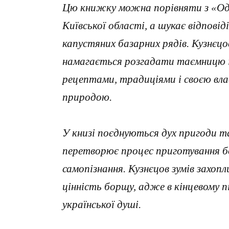
Цю книжку можна порівняти з «Оді
Київської області, а шукає відпові
капустяних базарних рядів. Кузнєцо
намагається розгадати таємницю і
рецептами, традиціями і своєю вл
природою.
У книзі поєднуються дух пригоди т
перетворює процес приготування бо
самопізнання. Кузнєцов зумів захоп
цінність борщу, адже в кінцевому п
української душі.