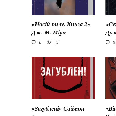
«Носій пилу. Книга 2»
«Су
Дж. М. Міро
Дул
0
15
0
«Загублені» Саймон
«Ві