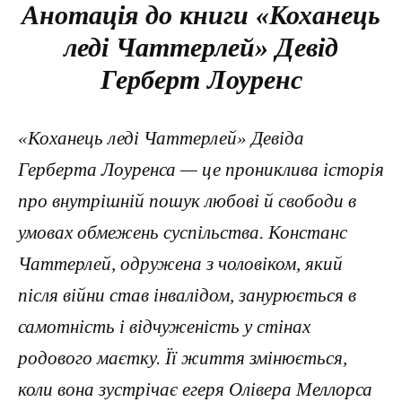
Анотація до книги «Коханець
леді Чаттерлей» Девід
Герберт Лоуренс
«Коханець леді Чаттерлей» Девіда
Герберта Лоуренса — це прониклива історія
про внутрішній пошук любові й свободи в
умовах обмежень суспільства. Констанс
Чаттерлей, одружена з чоловіком, який
після війни став інвалідом, занурюється в
самотність і відчуженість у стінах
родового маєтку. Її життя змінюється,
коли вона зустрічає егеря Олівера Меллорса