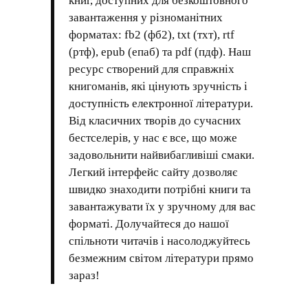
книг, доступних для безкоштовного
завантаження у різноманітних
форматах: fb2 (фб2), txt (тхт), rtf
(ртф), epub (епаб) та pdf (пдф). Наш
ресурс створений для справжніх
книгоманів, які цінують зручність і
доступність електронної літератури.
Від класичних творів до сучасних
бестселерів, у нас є все, що може
задовольнити найвибагливіші смаки.
Легкий інтерфейс сайту дозволяє
швидко знаходити потрібні книги та
завантажувати їх у зручному для вас
форматі. Долучайтеся до нашої
спільноти читачів і насолоджуйтесь
безмежним світом літератури прямо
зараз!