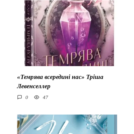
«Темрява всередині нас» Тріша
Левенселлер
0
47