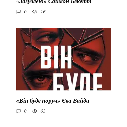
«Загублені» Саймон Бекетт
0
16
«Він буде поруч» Єва Вайда
0
63