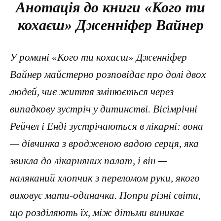
Анотація до книги «Кого ти
кохаєш» Дженніфер Вайнер
У романі «Кого ти кохаєш» Дженніфер
Вайнер майстерно розповідає про долі двох
людей, чиє життя змінюється через
випадкову зустріч у дитинстві. Вісімрічні
Рейчел і Енді зустрічаються в лікарні: вона
— дівчинка з вродженою вадою серця, яка
звикла до лікарняних палат, і він —
наляканий хлопчик з переломом руки, якого
виховує мати-одиначка. Попри різні світи,
що розділяють їх, між дітьми виникає