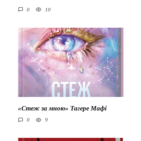
0
10
«Стеж за мною» Тагере Мафі
0
9