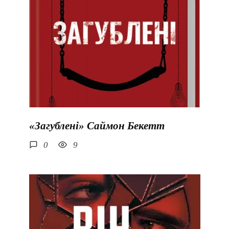
«Загублені» Саймон Бекетт
0
9