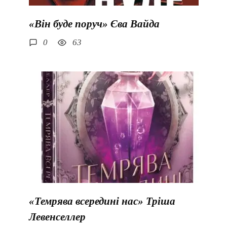
«Він буде поруч» Єва Вайда
0
63
«Темрява всередині нас» Тріша
Левенселлер