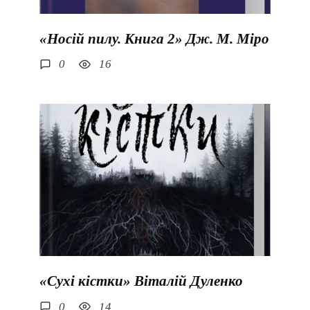
«Носій пилу. Книга 2» Дж. М. Міро
0
16
«Сухі кістки» Віталій Дуленко
0
14