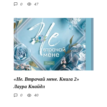
0
47
«Не. Втрачай мене. Книга 2»
Лаура Кнайдл
0
40