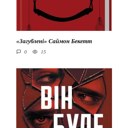
«Загублені» Саймон Бекетт
0
15