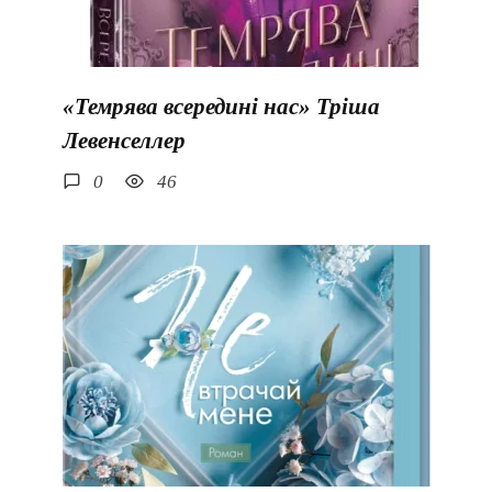
«Темрява всередині нас» Тріша
Левенселлер
0
46