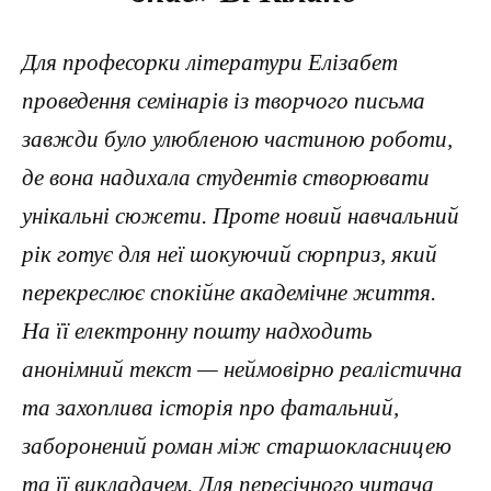
Для професорки літератури Елізабет
проведення семінарів із творчого письма
завжди було улюбленою частиною роботи,
де вона надихала студентів створювати
унікальні сюжети. Проте новий навчальний
рік готує для неї шокуючий сюрприз, який
перекреслює спокійне академічне життя.
На її електронну пошту надходить
анонімний текст — неймовірно реалістична
та захоплива історія про фатальний,
заборонений роман між старшокласницею
та її викладачем. Для пересічного читача