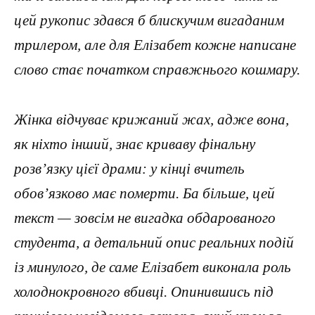
цей рукопис здався б блискучим вигаданим
трилером, але для Елізабет кожне написане
слово стає початком справжнього кошмару.
Жінка відчуває крижаний жах, адже вона,
як ніхто інший, знає криваву фінальну
розв’язку цієї драми: у кінці вчитель
обов’язково має померти. Ба більше, цей
текст — зовсім не вигадка обдарованого
студента, а детальний опис реальних подій
із минулого, де саме Елізабет виконала роль
холоднокровного вбивці. Опинившись під