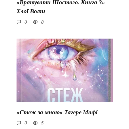
«Врятувати Шостого. Книга 3»
Хлої Волш
0
8
«Стеж за мною» Тагере Мафі
0
5