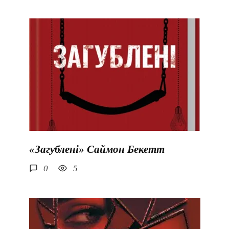
«Загублені» Саймон Бекетт
0
5