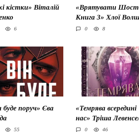
хі кістки» Віталій
«Врятувати Шосто
енко
Книга 3» Хлої Вол
6
0
8
н буде поруч» Єва
«Темрява всередині
да
нас» Тріша Левенсе
55
0
46