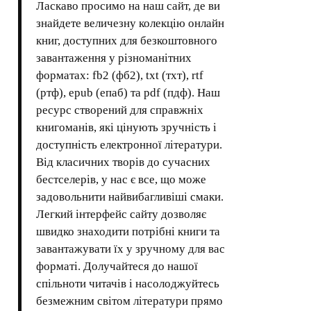
Ласкаво просимо на наш сайт, де ви
знайдете величезну колекцію онлайн
книг, доступних для безкоштовного
завантаження у різноманітних
форматах: fb2 (фб2), txt (тхт), rtf
(ртф), epub (епаб) та pdf (пдф). Наш
ресурс створений для справжніх
книгоманів, які цінують зручність і
доступність електронної літератури.
Від класичних творів до сучасних
бестселерів, у нас є все, що може
задовольнити найвибагливіші смаки.
Легкий інтерфейс сайту дозволяє
швидко знаходити потрібні книги та
завантажувати їх у зручному для вас
форматі. Долучайтеся до нашої
спільноти читачів і насолоджуйтесь
безмежним світом літератури прямо