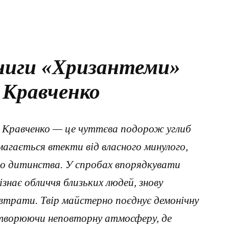
ниги «Хризантеми»
 Кравченко
 Кравченко — це чуттєва подорож углиб
амагається втекти від власного минулого,
го дитинства. У спробах впорядкувати
ізнає обличчя близьких людей, знову
трати. Твір майстерно поєднує демонічну
творюючи неповторну атмосферу, де