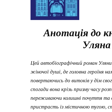
Анотація до к
Уляна
Цей автобіографічний роман Уляни
жіночої душі, де головна героїня н
повертаючись до витоків у дім сво
спогади вона крізь призму часу розп
переживаючи колишні почуття та в
пристрасть із містичною тугою, с