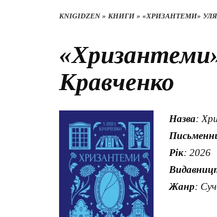
KNIGIDZEN
»
КНИГИ
»
«ХРИЗАНТЕМИ» УЛ
«Хризантеми»
Кравченко
Назва
: Хр
Письменн
Рік
: 2026
Видавниц
Жанр
: Су