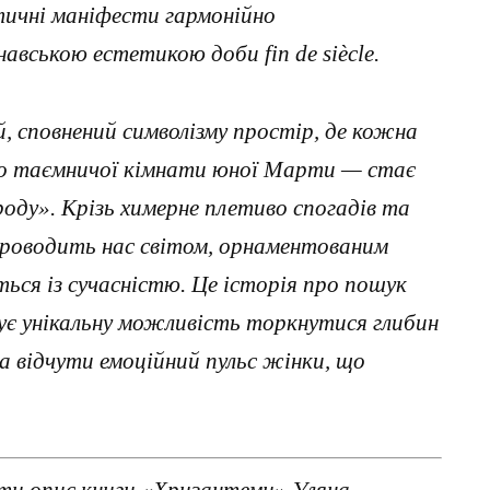
стичні маніфести гармонійно
авською естетикою доби fin de siècle.
 сповнений символізму простір, де кожна
до таємничої кімнати юної Марти — стає
роду». Крізь химерне плетиво спогадів та
роводить нас світом, орнаментованим
ься із сучасністю. Це історія про пошук
рує унікальну можливість торкнутися глибин
а відчути емоційний пульс жінки, що
ти опис книги «Хризантеми» Уляна