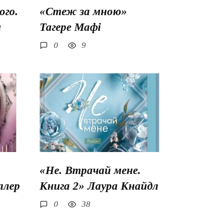
го.
«Стеж за мною»
ш
Тагере Мафі
0
9
«Не. Втрачай мене.
ллер
Книга 2» Лаура Кнайдл
0
38