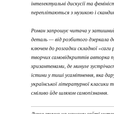
інтелектуальні дискусії та феміні
переплітаються з музикою і скандин
Роман запрошує читача у затишний,
деталь — від розбитого дзеркала 
ключем до розгадки складної «саги 
творчих самовідкриттів авторка п
хризантемами, де минуле зустрічаєт
істини у тиші усамітнення, яка да
української літературної класики т
сміливо йде шляхом самопізнання.
Дуже зручно на нашому сайті чита