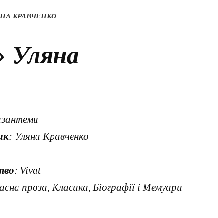
ЯНА КРАВЧЕНКО
 Уляна
изантеми
ик
: Уляна Кравченко
тво
: Vivat
часна проза, Класика, Біографії і Мемуари