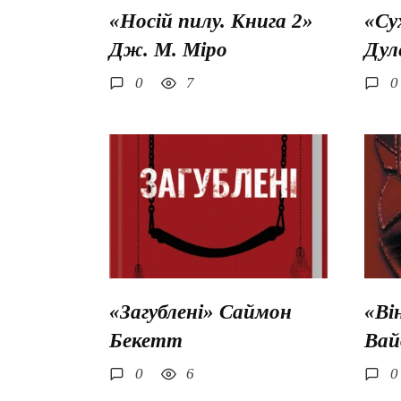
«Носій пилу. Книга 2»
«Су
Дж. М. Міро
Дул
0
7
0
«Загублені» Саймон
«Ві
Бекетт
Вай
0
6
0