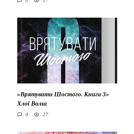
0
17
«Врятувати Шостого. Книга 3»
Хлої Волш
0
27