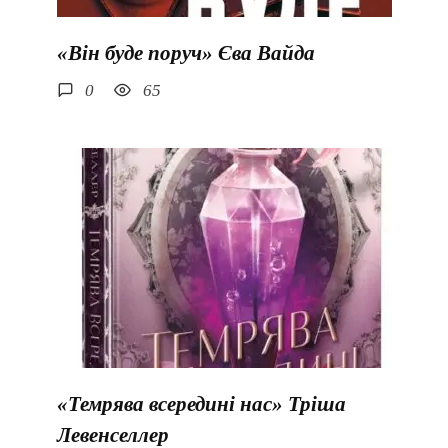
«Він буде поруч» Єва Вайда
0
65
«Темрява всередині нас» Тріша
Левенселлер