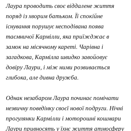
Лаура проводить своє віддалене життя
поряд із хворим батьком. Її спокійне
існування порушує несподівана поява
таємничої Кармілли, яка приїжджає в
замок на місячному кареті. Чарівна і
загадкова, Кармілла швидко завойовує
довіру Лаури, і між ними розвивається
глибока, але дивна дружба.
Однак незабаром Лаура починає помічати
незвичну поведінку своєї нової подруги. Нічні
прогулянки Кармілли і моторошні кошмари
Лаури привносять у їхнє життя атмосферу