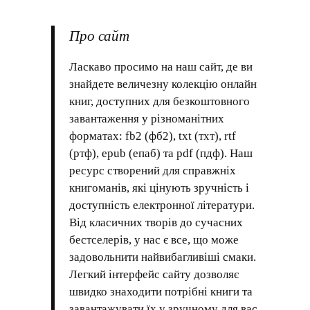
Про сайт
Ласкаво просимо на наш сайт, де ви
знайдете величезну колекцію онлайн
книг, доступних для безкоштовного
завантаження у різноманітних
форматах: fb2 (фб2), txt (тхт), rtf
(ртф), epub (епаб) та pdf (пдф). Наш
ресурс створений для справжніх
книгоманів, які цінують зручність і
доступність електронної літератури.
Від класичних творів до сучасних
бестселерів, у нас є все, що може
задовольнити найвибагливіші смаки.
Легкий інтерфейс сайту дозволяє
швидко знаходити потрібні книги та
завантажувати їх у зручному для вас