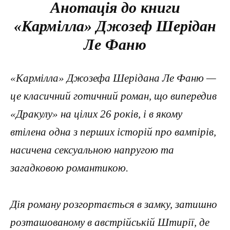
Анотація до книги
«Кармілла» Джозеф Шерідан
Ле Фаню
«Кармілла» Джозефа Шерідана Ле Фаню —
це класичний готичний роман, що випередив
«Дракулу» на цілих 26 років, і в якому
втілена одна з перших історій про вампірів,
насичена сексуальною напругою та
загадковою романтикою.
Дія роману розгортається в замку, затишно
розташованому в австрійській Штирії, де