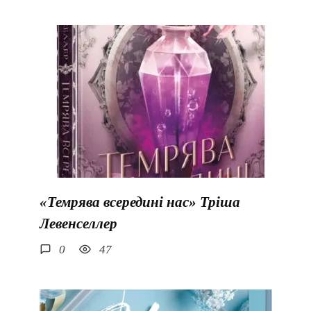
«Темрява всередині нас» Тріша
Левенселлер
0
47