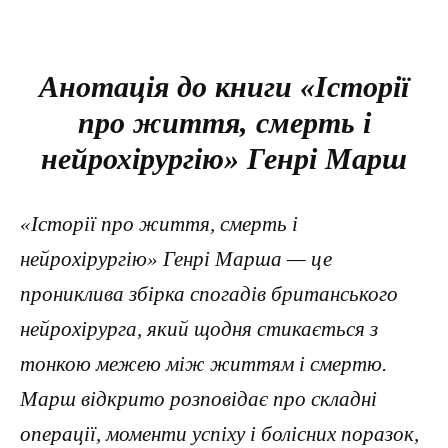
Анотація до книги «Історії
про життя, смерть і
нейрохірургію» Генрі Марш
«Історії про життя, смерть і
нейрохірургію» Генрі Марша — це
прониклива збірка спогадів британського
нейрохірурга, який щодня стикається з
тонкою межею між життям і смертю.
Марш відкрито розповідає про складні
операції, моменти успіху і болісних поразок,