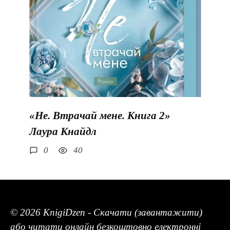
«Не. Втрачай мене. Книга 2»
Лаура Кнайдл
0
40
© 2026 KnigiDzen - Скачати (завантажити)
або читати онлайн безкоштовно електронні