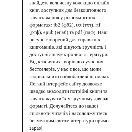
знайдете величезну колекцію онлайн
книг, доступних для безкоштовного
завантаження у різноманітних
форматах: fb2 (фб2), txt (тхт), rtf
(ртф), epub (епаб) та pdf (пдф). Наш
ресурс створений для справжніх
книгоманів, які цінують зручність і
доступність електронної літератури.
Від класичних творів до сучасних
бестселерів, у нас є все, що може
задовольнити найвибагливіші смаки.
Легкий інтерфейс сайту дозволяє
швидко знаходити потрібні книги та
завантажувати їх у зручному для вас
форматі. Долучайтеся до нашої
спільноти читачів і насолоджуйтесь
безмежним світом літератури прямо
зараз!