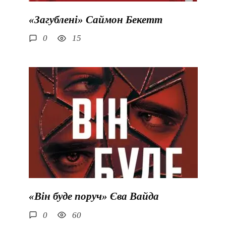
«Загублені» Саймон Бекетт
0
15
«Він буде поруч» Єва Вайда
0
60