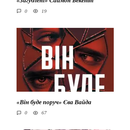
«Загублені» Саймон Бекетт
0
19
«Він буде поруч» Єва Вайда
0
67