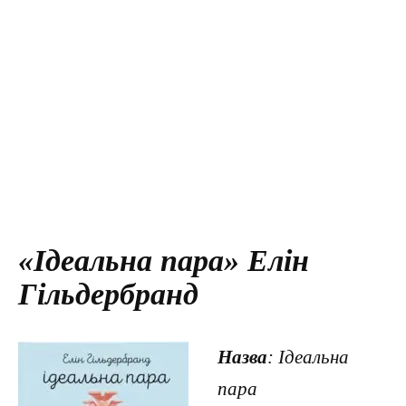
«Ідеальна пара» Елін
Гільдербранд
Назва
: Ідеальна
пара