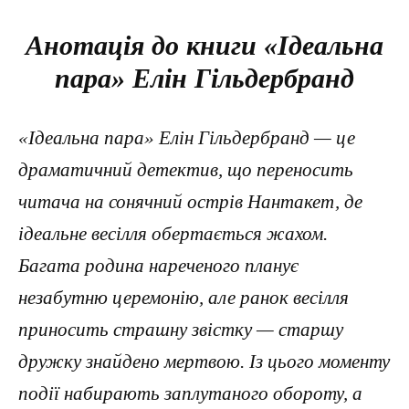
Анотація до книги «Ідеальна
пара» Елін Гільдербранд
«Ідеальна пара» Елін Гільдербранд — це
драматичний детектив, що переносить
читача на сонячний острів Нантакет, де
ідеальне весілля обертається жахом.
Багата родина нареченого планує
незабутню церемонію, але ранок весілля
приносить страшну звістку — старшу
дружку знайдено мертвою. Із цього моменту
події набирають заплутаного обороту, а