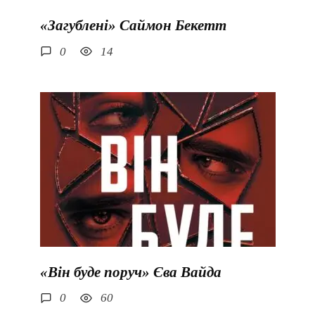
«Загублені» Саймон Бекетт
0
14
«Він буде поруч» Єва Вайда
0
60