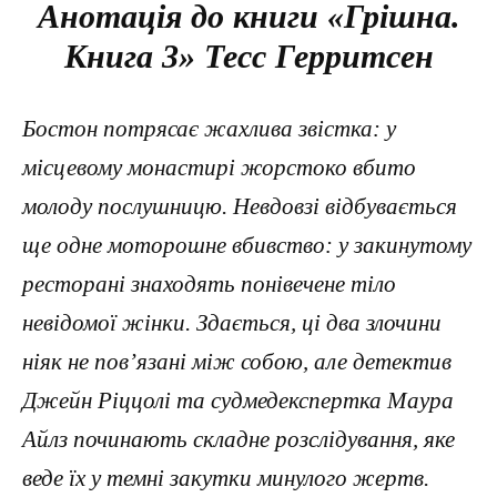
Анотація до книги «Грiшна.
Книга 3» Тесс Герритсен
Бостон потрясає жахлива звістка: у
місцевому монастирі жорстоко вбито
молоду послушницю. Невдовзі відбувається
ще одне моторошне вбивство: у закинутому
ресторані знаходять понівечене тіло
невідомої жінки. Здається, ці два злочини
ніяк не пов’язані між собою, але детектив
Джейн Ріццолі та судмедекспертка Маура
Айлз починають складне розслідування, яке
веде їх у темні закутки минулого жертв.