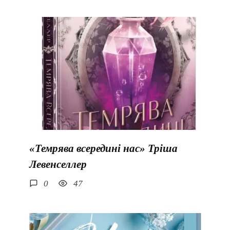
«Темрява всередині нас» Тріша
Левенселлер
0
47