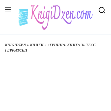
Перейти
до
вмісту
KNIGIDZEN
»
КНИГИ
»
«ГРIШНА. КНИГА 3» ТЕСС
ГЕРРИТСЕН