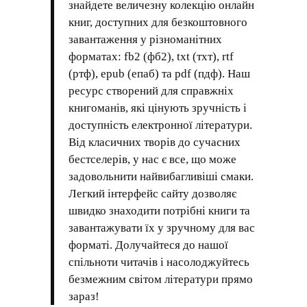
знайдете величезну колекцію онлайн
книг, доступних для безкоштовного
завантаження у різноманітних
форматах: fb2 (фб2), txt (тхт), rtf
(ртф), epub (епаб) та pdf (пдф). Наш
ресурс створений для справжніх
книгоманів, які цінують зручність і
доступність електронної літератури.
Від класичних творів до сучасних
бестселерів, у нас є все, що може
задовольнити найвибагливіші смаки.
Легкий інтерфейс сайту дозволяє
швидко знаходити потрібні книги та
завантажувати їх у зручному для вас
форматі. Долучайтеся до нашої
спільноти читачів і насолоджуйтесь
безмежним світом літератури прямо
зараз!