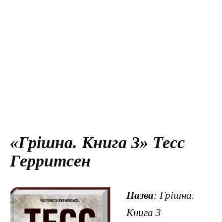
«Грiшна. Книга 3» Тесс
Герритсен
Назва
: Грiшна.
Книга 3