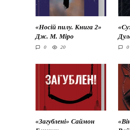
«Носій пилу. Книга 2»
«Су
Дж. М. Міро
Дул
0
20
0
«Загублені» Саймон
«Ві