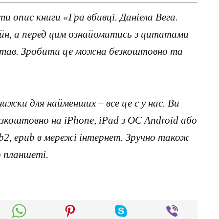
 опис книги «Гра вбивці. Даніела Вега.
айн, а перед цим ознайомитись з цитатами
читав. Зробити це можна безкоштовно та
нижки для найменших – все це є у нас. Ви
коштовно на iPhone, iPad з ОС Android або
, fb2, epub в мережі інтернет. Зручно також
о планшеті.