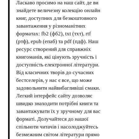
Ласкаво просимо на наш сайт, де ви
знайдете величезну колекцію онлайн
книг, доступних для безкоштовного
завантаження у різноманітних
форматах: fb2 (фб2), txt (тхт), rtf
(ртф), epub (епаб) та pdf (пдф). Наш
ресурс створений для справжніх
книгоманів, які цінують зручність і
доступність електронної літератури.
Від класичних творів до сучасних
бестселерів, у нас є все, що може
задовольнити найвибагливіші смаки.
Легкий інтерфейс сайту дозволяє
швидко знаходити потрібні книги та
завантажувати їх у зручному для вас
форматі. Долучайтеся до нашої
спільноти читачів і насолоджуйтесь
безмежним світом літератури прямо