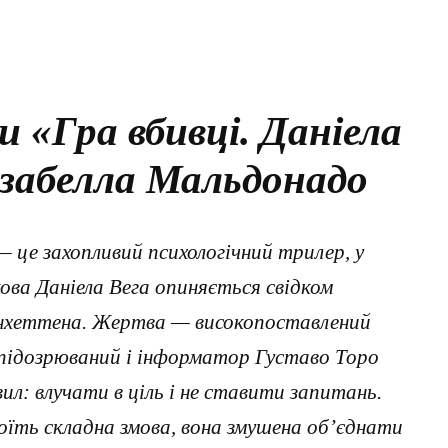
и «Гра вбивці. Даніела
 Ізабелла Мальдонадо
 це захопливий психологічний трилер, у
ова Даніела Вега опиняється свідком
нхеттена. Жертва — високопоставлений
 підозрюваний і інформатор Густаво Торо
л: влучати в ціль і не ставити запитань.
тоїть складна змова, вона змушена об’єднати