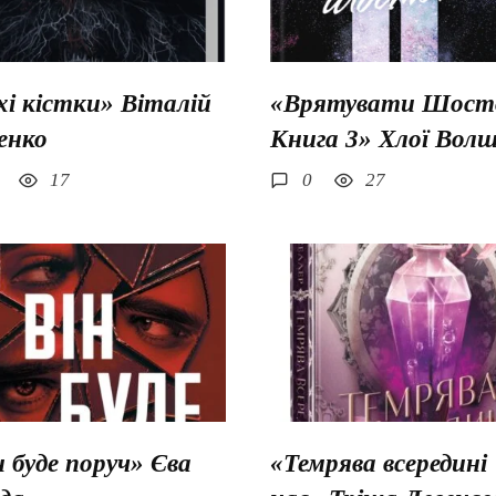
хі кістки» Віталій
«Врятувати Шосто
енко
Книга 3» Хлої Вол
17
0
27
н буде поруч» Єва
«Темрява всередині