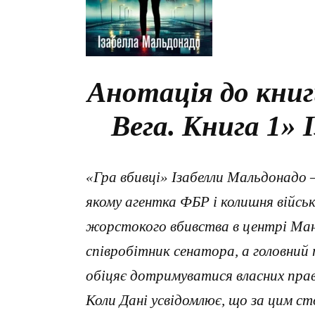
Анотація до книг
Вега. Книга 1»
«Гра вбивці» Ізабелли Мальдонадо —
якому агентка ФБР і колишня військ
жорстокого вбивства в центрі Ма
співробітник сенатора, а головний
обіцяє дотримуватися власних прави
Коли Дані усвідомлює, що за цим с