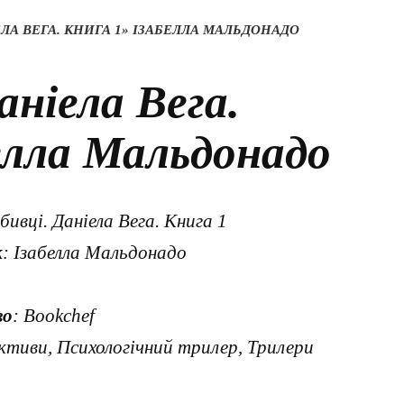
ЕЛА ВЕГА. КНИГА 1» ІЗАБЕЛЛА МАЛЬДОНАДО
аніела Вега.
елла Мальдонадо
вбивці. Даніела Вега. Книга 1
к
: Ізабелла Мальдонадо
во
: Bookchef
ктиви, Психологічний трилер, Трилери