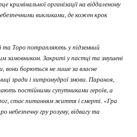
рце кримінальної організації на віддаленому
небезпечними викликами, де кожен крок
і та Торо потрапляють у підземний
м замовником. Закриті у пастці та змушені
и, вони борються не лише за власне
иці зради і хитромудрої змови. Параноя,
стають постійними супутниками героїв, а
орог, стає питанням життя і смерті. «Гра
о небезпечну гру розуму, відвагу та