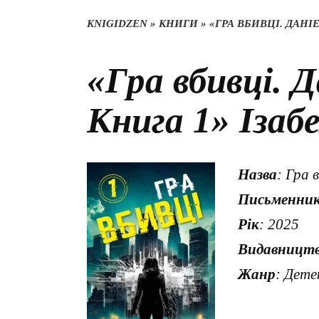
KNIGIDZEN
»
КНИГИ
»
«ГРА ВБИВЦІ. ДАНІ
«Гра вбивці. Д
Книга 1» Ізаб
Назва
: Гра 
Письменни
Рік
: 2025
Видавницт
Жанр
: Дете