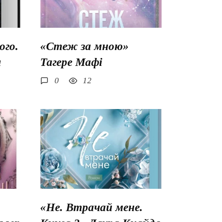
го.
«Стеж за мною»
ш
Тагере Мафі
0
12
«Не. Втрачай мене.