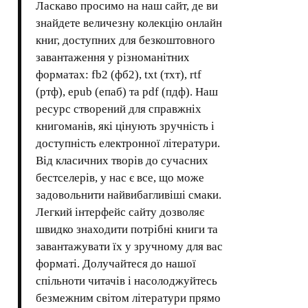
Ласкаво просимо на наш сайт, де ви
знайдете величезну колекцію онлайн
книг, доступних для безкоштовного
завантаження у різноманітних
форматах: fb2 (фб2), txt (тхт), rtf
(ртф), epub (епаб) та pdf (пдф). Наш
ресурс створений для справжніх
книгоманів, які цінують зручність і
доступність електронної літератури.
Від класичних творів до сучасних
бестселерів, у нас є все, що може
задовольнити найвибагливіші смаки.
Легкий інтерфейс сайту дозволяє
швидко знаходити потрібні книги та
завантажувати їх у зручному для вас
форматі. Долучайтеся до нашої
спільноти читачів і насолоджуйтесь
безмежним світом літератури прямо