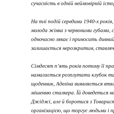
сучасність в одній неймовірній істор
На тлі подій середини 1940-х років
молода жінка з червоними губами, с
одночасно лякає і приносить дивний
залишається нерозкритим, ставлячи 
Сімдесят п’ять років потому її пра
намагається розплутати клубок та
щоденник, Аделіна виявляється втяг
мішенню сталкера. Їй доведеться 
Джіджі, але й боротися з Товарис
організацією, що торгує людьми і 