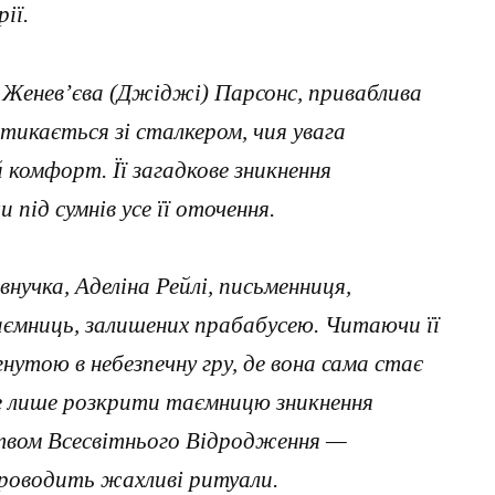
ії.
, Женев’єва (Джіджі) Парсонс, приваблива
тикається зі сталкером, чия увага
 комфорт. Її загадкове зникнення
під сумнів усе її оточення.
внучка, Аделіна Рейлі, письменниця,
ємниць, залишених прабабусею. Читаючи її
нутою в небезпечну гру, де вона сама стає
не лише розкрити таємницю зникнення
твом Всесвітнього Відродження —
проводить жахливі ритуали.