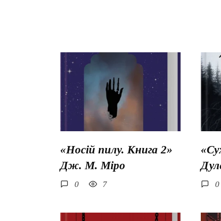
«Носій пилу. Книга 2»
«Су
Дж. М. Міро
Дул
0
7
0