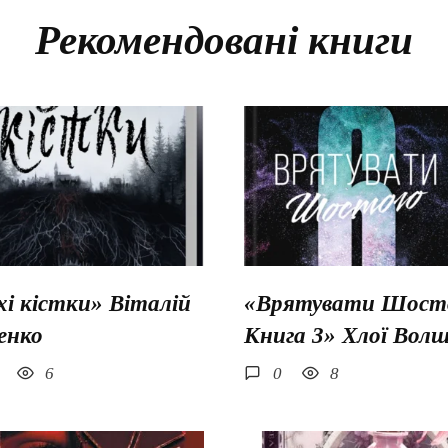
Рекомендовані книги
хі кістки» Віталій
«Врятувати Шосто
енко
Книга 3» Хлої Вол
6
0
8