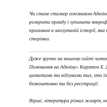
Чи стане сталкер союзником Аделіни
розкрити правду і зупинити некрофі
приховані в заплутаній історії, як
сторінки.
Дуже зручно на нашому сайті читат
Полювання на Аделіну» Карлтон Х. Д
цитатами та відгуками тих, хто ї
безкоштовно та без реєстрації.
Вірші, література різних жанрів, к