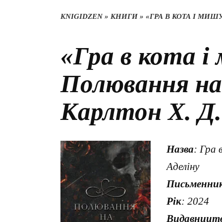
KNIGIDZEN
»
КНИГИ
»
«ГРА В КОТА І МИШ
«Гра в кота і
Полювання на
Карлтон Х. Д.
Назва
: Гра 
Аделіну
Письменни
Рік
: 2024
Видавницт