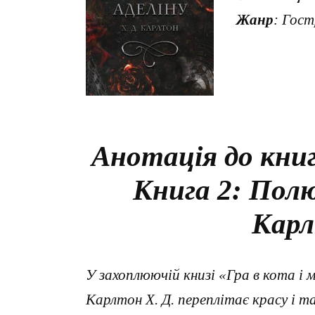
Жанр
: Гос
Анотація до книг
Книга 2: Полю
Карл
У захоплюючій книзі «Гра в кота і 
Карлтон Х. Д. переплітає красу і та