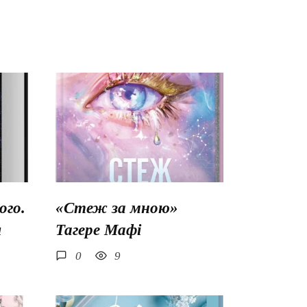
го.
«Стеж за мною»
ш
Тагере Мафі
0
9