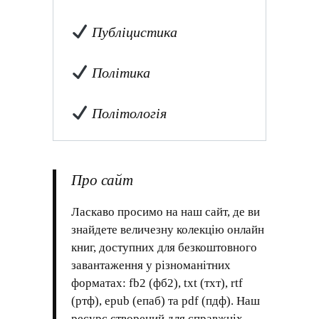
Публіцистика
Політика
Політологія
Про сайт
Ласкаво просимо на наш сайт, де ви
знайдете величезну колекцію онлайн
книг, доступних для безкоштовного
завантаження у різноманітних
форматах: fb2 (фб2), txt (тхт), rtf
(ртф), epub (епаб) та pdf (пдф). Наш
ресурс створений для справжніх