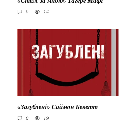
«Стеж за мною» Тагере Мафі
0
14
«Загублені» Саймон Бекетт
0
19