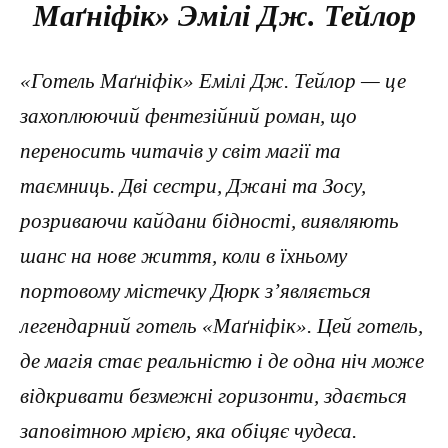
Маґніфік» Эмілі Дж. Тейлор
«Готель Маґніфік» Емілі Дж. Тейлор — це
захоплюючий фентезійний роман, що
переносить читачів у світ магії та
таємниць. Дві сестри, Джані та Зосу,
розриваючи кайдани бідності, виявляють
шанс на нове життя, коли в їхньому
портовому містечку Дюрк з’являється
легендарний готель «Маґніфік». Цей готель,
де магія стає реальністю і де одна ніч може
відкривати безмежні горизонти, здається
заповітною мрією, яка обіцяє чудеса.