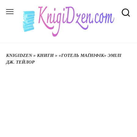
Перейти
до
вмісту
KNIGIDZEN
»
КНИГИ
»
«ГОТЕЛЬ МАҐНІФІК» ЭМІЛІ
ДЖ. ТЕЙЛОР