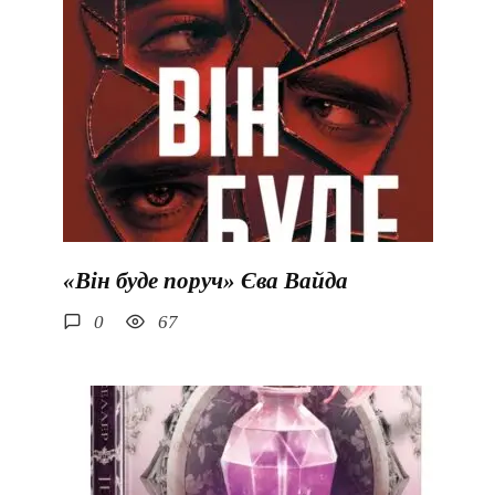
«Він буде поруч» Єва Вайда
0
67