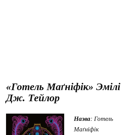
«Готель Маґніфік» Эмілі
Дж. Тейлор
Назва
: Готель
Маґніфік