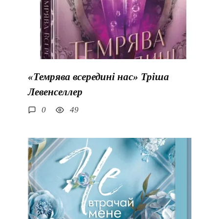
«Темрява всередині нас» Тріша
Левенселлер
0
49