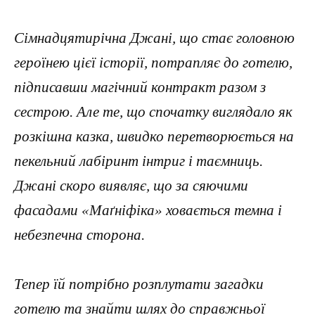
Сімнадцятирічна Джані, що стає головною
героїнею цієї історії, потрапляє до готелю,
підписавши магічний контракт разом з
сестрою. Але те, що спочатку виглядало як
розкішна казка, швидко перетворюється на
пекельний лабіринт інтриг і таємниць.
Джані скоро виявляє, що за сяючими
фасадами «Маґніфіка» ховається темна і
небезпечна сторона.
Тепер їй потрібно розплутати загадки
готелю та знайти шлях до справжньої