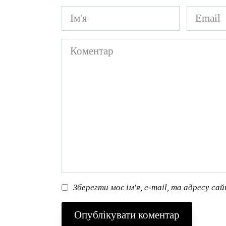
Ім'я
Email
*
*
Коментар
Зберегти моє ім'я, e-mail, та адресу са