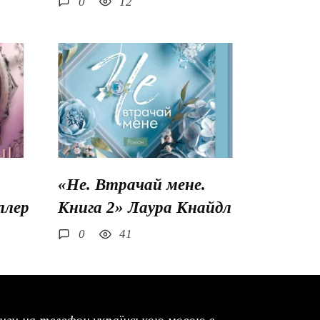
0
12
«Не. Втрачай мене.
ллер
Книга 2» Лаура Кнайдл
0
41