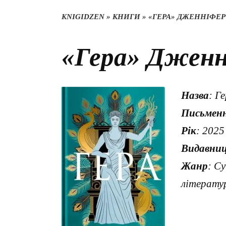
KNIGIDZEN
»
КНИГИ
»
«ГЕРА» ДЖЕННІФЕР
«Гера» Дженн
Назва
: Г
Письмен
Рік
: 2025
Видавни
Жанр
: С
літерату