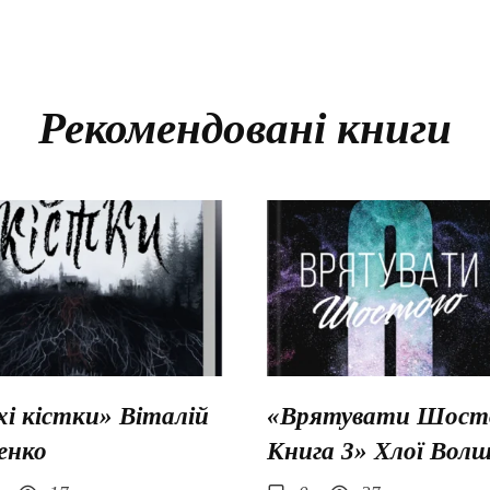
Рекомендовані книги
хі кістки» Віталій
«Врятувати Шосто
енко
Книга 3» Хлої Вол