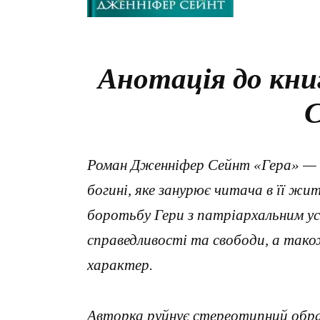
Анотація до кни
Роман Дженніфер Сейнт «Гера» — це
богині, яке занурює читача в її жи
боротьбу Гери з патріархальним ус
справедливості та свободи, а так
характер.
Авторка руйнує стереотипний образ