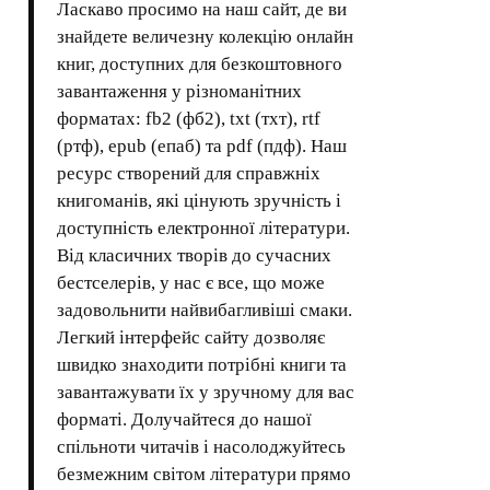
Ласкаво просимо на наш сайт, де ви
знайдете величезну колекцію онлайн
книг, доступних для безкоштовного
завантаження у різноманітних
форматах: fb2 (фб2), txt (тхт), rtf
(ртф), epub (епаб) та pdf (пдф). Наш
ресурс створений для справжніх
книгоманів, які цінують зручність і
доступність електронної літератури.
Від класичних творів до сучасних
бестселерів, у нас є все, що може
задовольнити найвибагливіші смаки.
Легкий інтерфейс сайту дозволяє
швидко знаходити потрібні книги та
завантажувати їх у зручному для вас
форматі. Долучайтеся до нашої
спільноти читачів і насолоджуйтесь
безмежним світом літератури прямо