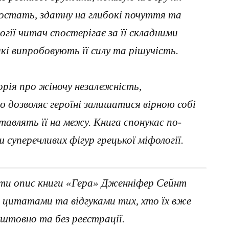
постать, здатну на глибокі почуття та
огії читач спостерігає за її складними
кі випробовують її силу та рішучість.
рія про жіночу незалежність,
о дозволяє героїні залишатися вірною собі
 ставлять її на межу. Книга спонукає по-
 суперечливих фігур грецької міфології.
ти опис книги «Гера» Дженніфер Сейнт
з цитатами та відгуками тих, хто їх вже
штовно та без реєстрації.