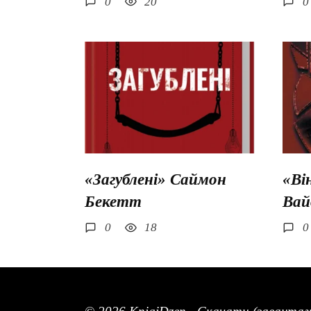
0
20
0
«Загублені» Саймон
«Ві
Бекетт
Вай
0
18
0