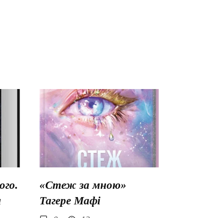
го.
«Стеж за мною»
ш
Тагере Мафі