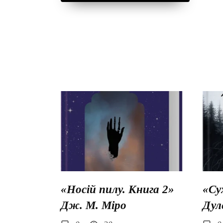
«Носій пилу. Книга 2»
«Су
Дж. М. Міро
Дул