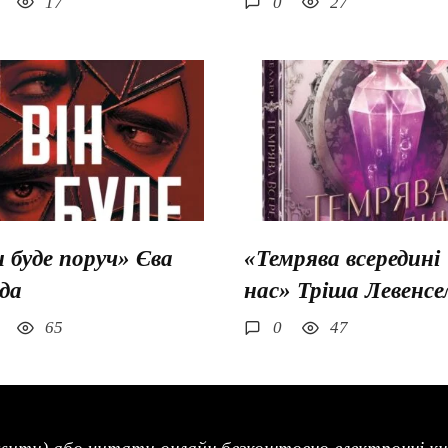
17
0
27
н буде поруч» Єва
«Темрява всередині
да
нас» Тріша Левенсе
65
0
47