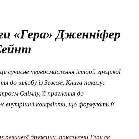
ги «Гера» Дженніфер
Сейнт
 сучасне переосмислення історії грецької
ття до шлюбу із Зевсом. Книга показує
троєм Олімпу, її прагнення до
ож внутрішні конфлікти, що формують її
 ревнивої дружини, показуючи Геру як