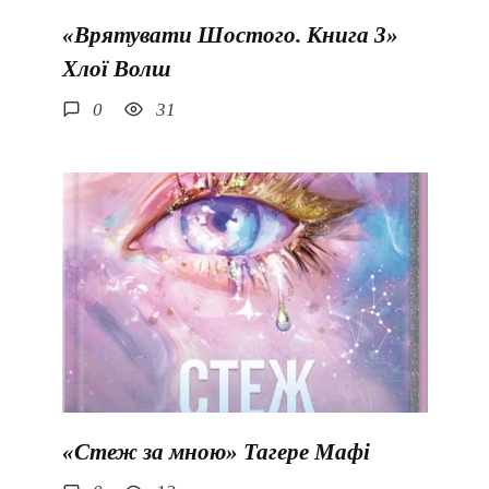
«Врятувати Шостого. Книга 3»
Хлої Волш
0
31
«Стеж за мною» Тагере Мафі