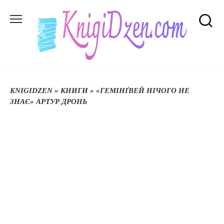
Перейти
до
вмісту
KNIGIDZEN
»
КНИГИ
»
«ГЕМІНҐВЕЙ НІЧОГО НЕ
ЗНАЄ» АРТУР ДРОНЬ