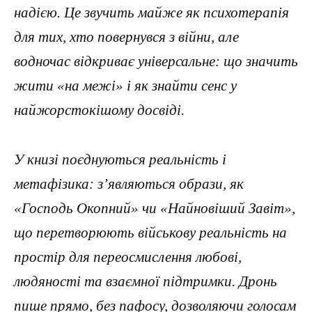
надією. Це звучить майже як психотерапія
для тих, хто повернувся з війни, але
водночас відкриває універсальне: що значить
жити «на межі» і як знайти сенс у
найжорстокішому досвіді.
У книзі поєднуються реальність і
метафізика: з’являються образи, як
«Господь Окопний» чи «Найновіший Завіт»,
що перетворюють військову реальність на
простір для переосмислення любові,
людяності та взаємної підтримки. Дронь
пише прямо, без пафосу, дозволяючи голосам