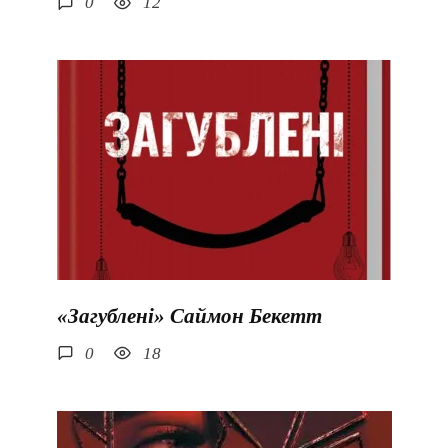
0
12
«Загублені» Саймон Бекетт
0
18