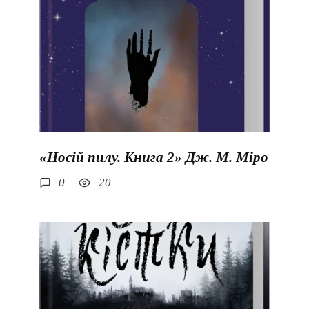
«Носій пилу. Книга 2» Дж. М. Міро
0
20