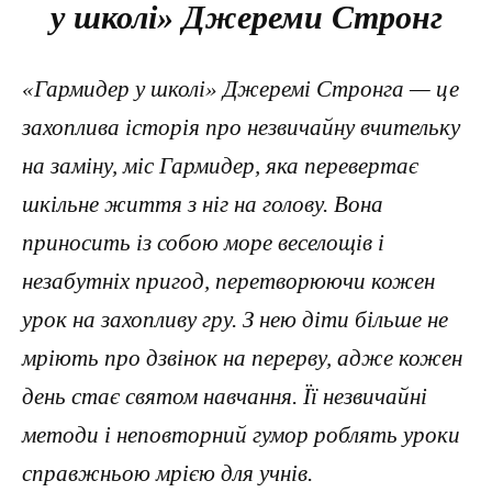
у школі» Джереми Стронг
«Гармидер у школі» Джеремі Стронга — це
захоплива історія про незвичайну вчительку
на заміну, міс Гармидер, яка перевертає
шкільне життя з ніг на голову. Вона
приносить із собою море веселощів і
незабутніх пригод, перетворюючи кожен
урок на захопливу гру. З нею діти більше не
мріють про дзвінок на перерву, адже кожен
день стає святом навчання. Її незвичайні
методи і неповторний гумор роблять уроки
справжньою мрією для учнів.