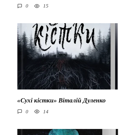
0
15
«Сухі кістки» Віталій Дуленко
0
14