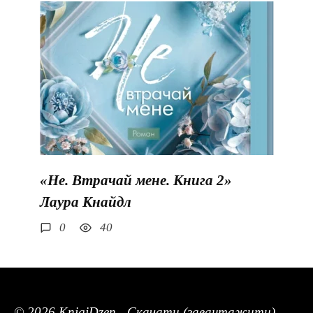
«Не. Втрачай мене. Книга 2»
Лаура Кнайдл
0
40
© 2026 KnigiDzen - Скачати (завантажити)