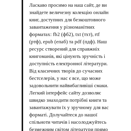
Ласкаво просимо на наш сайт, де ви
знайдете величезну колекцію онлайн
книг, доступних для безкоштовного
завантаження у різноманітних
форматах: fb2 (фб2), txt (тхт), rtf
(ртф), epub (епаб) та pdf (пдф). Наш
ресурс створений для справжніх
книгоманів, які цінують зручність і
доступність електронної літератури.
Від класичних творів до сучасних
бестселерів, у нас є все, що може
задовольнити найвибагливіші смаки.
Легкий інтерфейс сайту дозволяє
швидко знаходити потрібні книги та
завантажувати їх у зручному для вас
форматі. Долучайтеся до нашої
спільноти читачів і насолоджуйтесь
безмежним світом літератури прямо