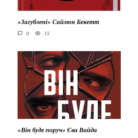
«Загублені» Саймон Бекетт
0
15
«Він буде поруч» Єва Вайда