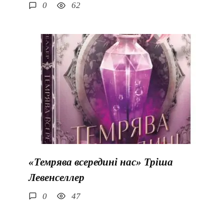
0
62
«Темрява всередині нас» Тріша
Левенселлер
0
47