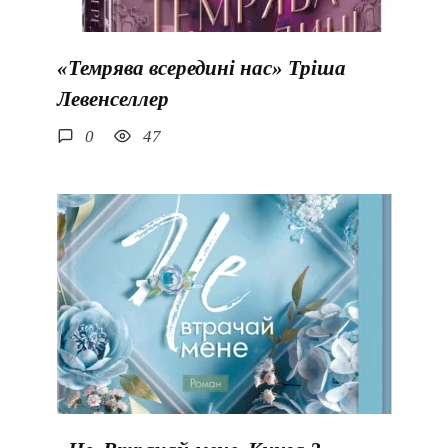
«Темрява всередині нас» Тріша
Левенселлер
0
47