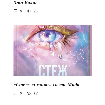
Хлої Волш
0
25
«Стеж за мною» Тагере Мафі
0
12