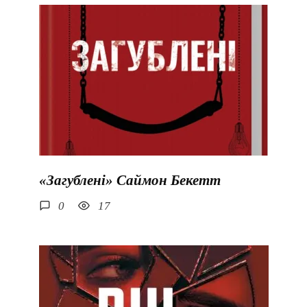
«Загублені» Саймон Бекетт
0
17