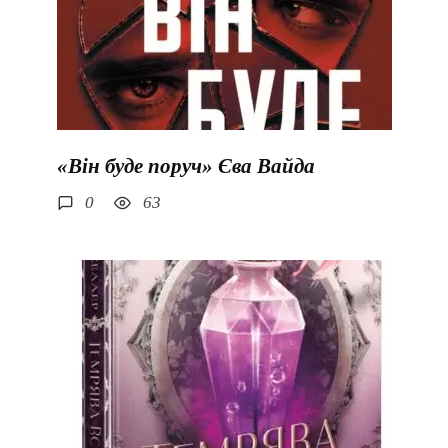
«Він буде поруч» Єва Вайда
0
63