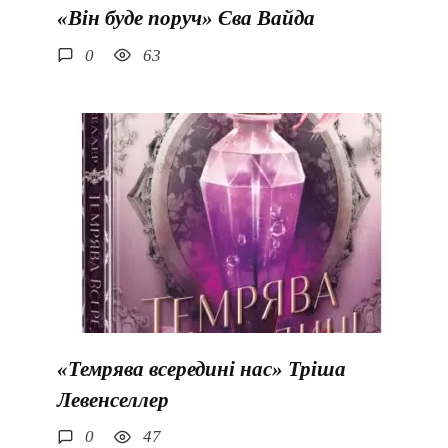
«Він буде поруч» Єва Вайда
0
63
«Темрява всередині нас» Тріша
Левенселлер
0
47