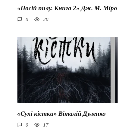
«Носій пилу. Книга 2» Дж. М. Міро
0
20
«Сухі кістки» Віталій Дуленко
0
17