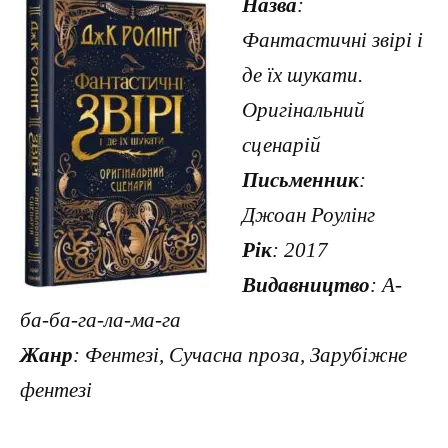
Назва
:
Фантастичні звірі і
де їх шукати.
Оригінальний
сценарій
Письменник
:
Джоан Роулінг
Рік
: 2017
Видавництво
: А-
ба-ба-га-ла-ма-га
Жанр
: Фентезі, Сучасна проза, Зарубіжне
фентезі