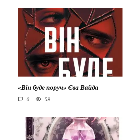
«Він буде поруч» Єва Вайда
0
59