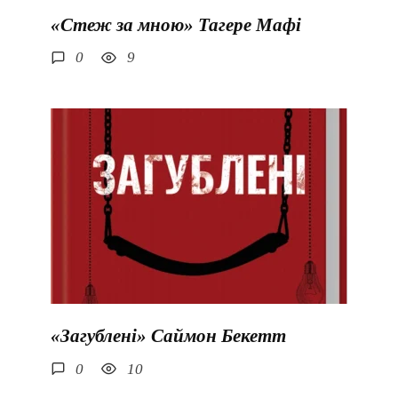
«Стеж за мною» Тагере Мафі
0
9
«Загублені» Саймон Бекетт
0
10