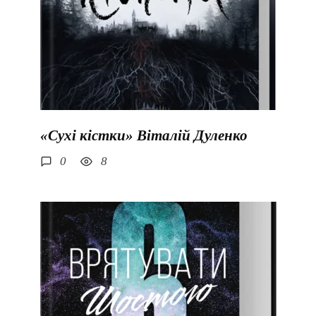
«Сухі кістки» Віталій Дуленко
0
8