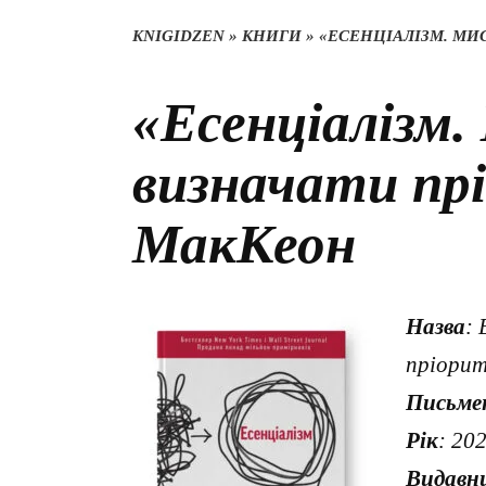
KNIGIDZEN
»
КНИГИ
»
«ЕСЕНЦІАЛІЗМ. МИ
«Есенціалізм
визначати пр
МакКеон
Назва
:
пріори
Письме
Рік
: 20
Видавн