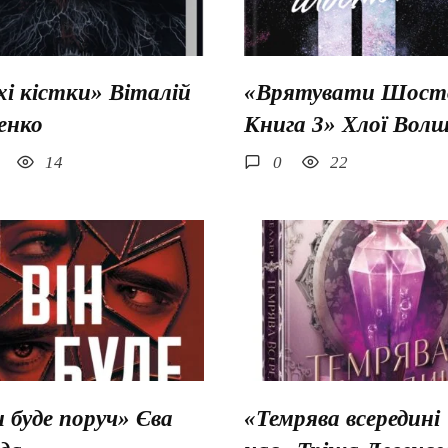
хі кістки» Віталій
«Врятувати Шосто
енко
Книга 3» Хлої Вол
14
0
22
н буде поруч» Єва
«Темрява всередині