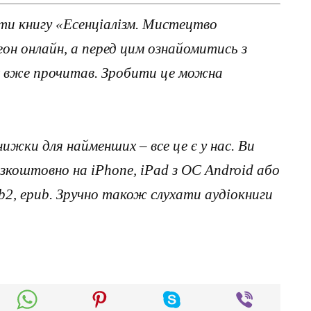
ти книгу «Есенціалізм. Мистецтво
он онлайн, а перед цим ознайомитись з
х вже прочитав. Зробити це можна
нижки для найменших – все це є у нас. Ви
коштовно на iPhone, iPad з ОС Android або
, fb2, epub. Зручно також слухати аудіокниги