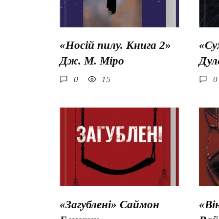
«Носій пилу. Книга 2»
«Су
Дж. М. Міро
Дул
0
15
0
«Загублені» Саймон
«Ві