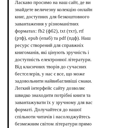
Ласкаво просимо на наш сайт, де ви
знайдете величезну колекцію онлайн
книг, доступних для безкоштовного
завантаження у різноманітних
форматах: fb2 (фб2), txt (тхт), rtf
(ртф), epub (епаб) та pdf (пдф). Наш
ресурс створений для справжніх
книгоманів, які цінують зручність і
доступність електронної літератури.
Від класичних творів до сучасних
бестселерів, у нас є все, що може
задовольнити найвибагливіші смаки.
Легкий інтерфейс сайту дозволяє
швидко знаходити потрібні книги та
завантажувати їх у зручному для вас
форматі. Долучайтеся до нашої
спільноти читачів і насолоджуйтесь
безмежним світом літератури прямо