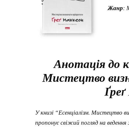
Жанр
: 
Анотація до к
Мистецтво виз
Ґреґ
У книзі “Есенціалізм. Мистецтво 
пропонує свіжий погляд на веденн