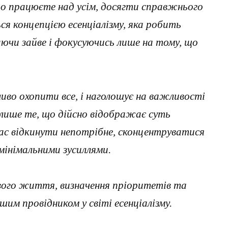
що працюєте над усім, досягти справжнього
ся концепцією есенціалізму, яка робить
ючи зайве і фокусуючись лише на тому, що
иво охопити все, і наголошує на важливості
лише те, що дійсно відображає суть
ас відкинути непотрібне, сконцентруватися
мінімальними зусиллями.
вого життя, визначення пріоритетів та
ашим провідником у світі есенціалізму.