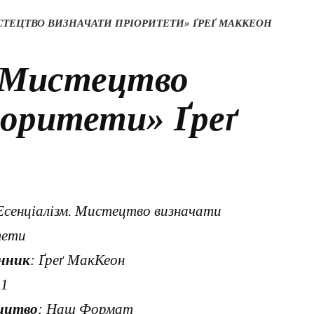
СТЕЦТВО ВИЗНАЧАТИ ПРІОРИТЕТИ» ҐРЕҐ МАККЕОН
. Мистецтво
іоритети» Ґреґ
 Есенціалізм. Мистецтво визначати
тети
нник
: Ґреґ МакКеон
21
ицтво
: Наш Формат