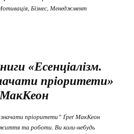
Мотивація, Бізнес, Менеджмент
ниги «Есенціалізм.
начати пріоритети»
 МакКеон
визначати пріоритети” Ґреґ МакКеон
я життя та роботи. Ви коли-небудь