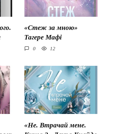
го.
«Стеж за мною»
ш
Тагере Мафі
0
12
«Не. Втрачай мене.