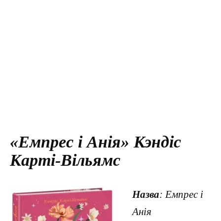
«Емпрес і Анія» Кэндіс
Карті-Вільямс
Назва
: Емпрес і
Анія