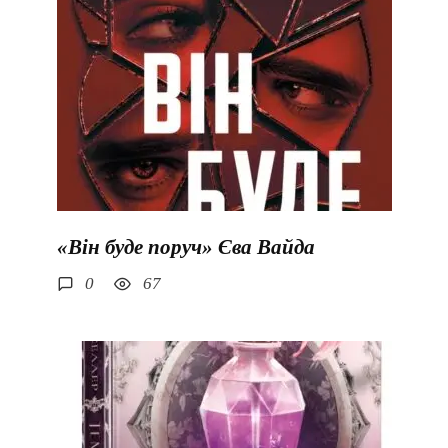
«Він буде поруч» Єва Вайда
0
67