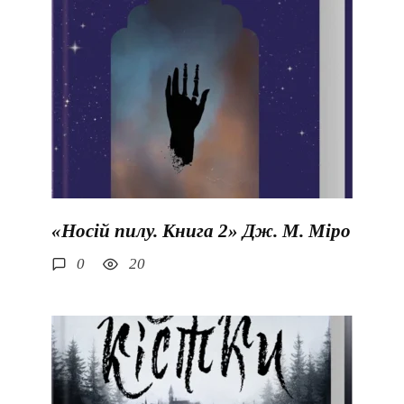
«Носій пилу. Книга 2» Дж. М. Міро
0
20