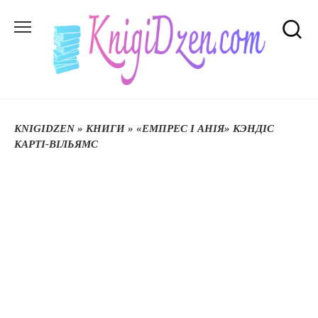
Перейти
до
вмісту
KNIGIDZEN
»
КНИГИ
»
«ЕМПРЕС І АНІЯ» КЭНДІС
КАРТІ-ВІЛЬЯМС