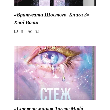
«Врятувати Шостого. Книга 3»
Хлої Волш
0
32
«Стеж за мною» Тагере Мафі