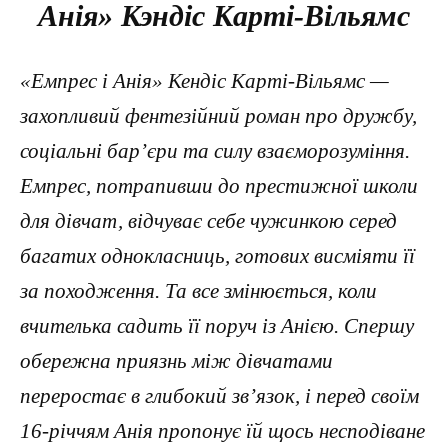
Анія» Кэндіс Карті-Вільямс
«Емпрес і Анія» Кендіс Карті-Вільямс —
захопливий фентезійний роман про дружбу,
соціальні бар’єри та силу взаєморозуміння.
Емпрес, потрапивши до престижної школи
для дівчат, відчуває себе чужинкою серед
багатих однокласниць, готових висміяти її
за походження. Та все змінюється, коли
вчителька садить її поруч із Анією. Спершу
обережна приязнь між дівчатами
переростає в глибокий зв’язок, і перед своїм
16-річчям Анія пропонує їй щось несподіване