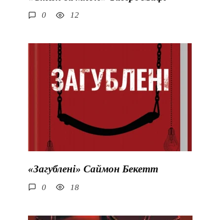
0
12
«Загублені» Саймон Бекетт
0
18