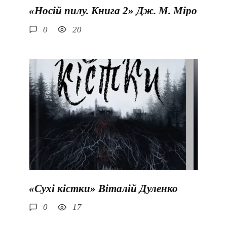
«Носій пилу. Книга 2» Дж. М. Міро
0
20
«Сухі кістки» Віталій Дуленко
0
17