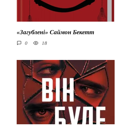
«Загублені» Саймон Бекетт
0
18