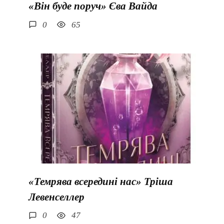
«Він буде поруч» Єва Вайда
0
65
«Темрява всередині нас» Тріша
Левенселлер
0
47