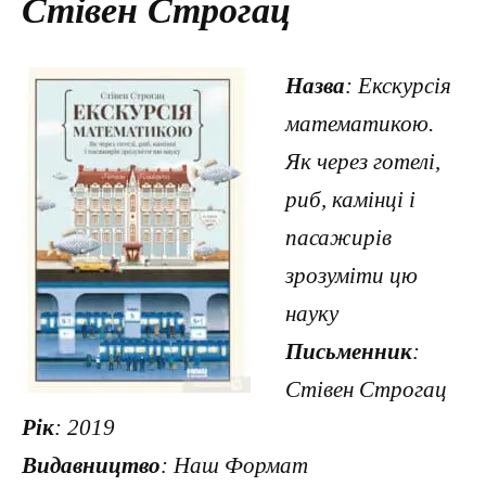
Стівен Строгац
Назва
: Екскурсія
математикою.
Як через готелі,
риб, камінці і
пасажирів
зрозуміти цю
науку
Письменник
:
Стівен Строгац
Рік
: 2019
Видавництво
: Наш Формат