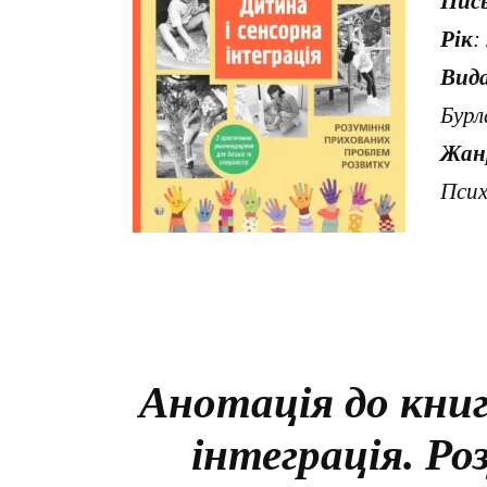
Пис
Рік
:
Вид
Бурл
Жан
Псих
Анотація до книг
інтеграція. Р