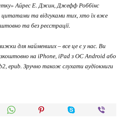
витку» Айрес Е. Джин, Джефф Роббінс
з цитатами та відгуками тих, хто їх вже
штовно та без реєстрації.
нижки для найменших – все це є у нас. Ви
коштовно на iPhone, iPad з ОС Android або
, fb2, epub. Зручно також слухати аудіокниги