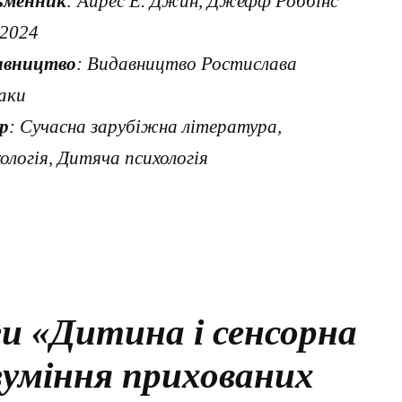
ьменник
: Айрес Е. Джин, Джефф Роббінс
 2024
авництво
: Видавництво Ростислава
аки
р
: Сучасна зарубіжна література,
ологія, Дитяча психологія
и «Дитина і сенсорна
озуміння прихованих