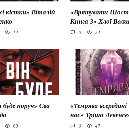
хі кістки» Віталій
«Врятувати Шосто
енко
Книга 3» Хлої Вол
14
0
24
н буде поруч» Єва
«Темрява всередині
да
нас» Тріша Левенсе
63
0
47