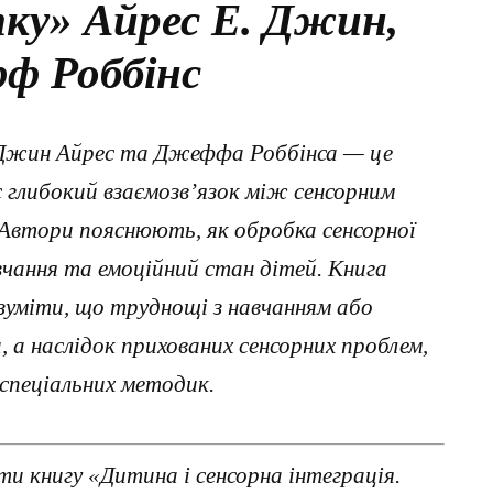
ку» Айрес Е. Джин,
ф Роббінс
. Джин Айрес та Джеффа Роббінса — це
є глибокий взаємозв’язок між сенсорним
Автори пояснюють, як обробка сенсорної
авчання та емоційний стан дітей. Книга
зуміти, що труднощі з навчанням або
 а наслідок прихованих сенсорних проблем,
спеціальних методик.
и книгу «Дитина і сенсорна інтеграція.