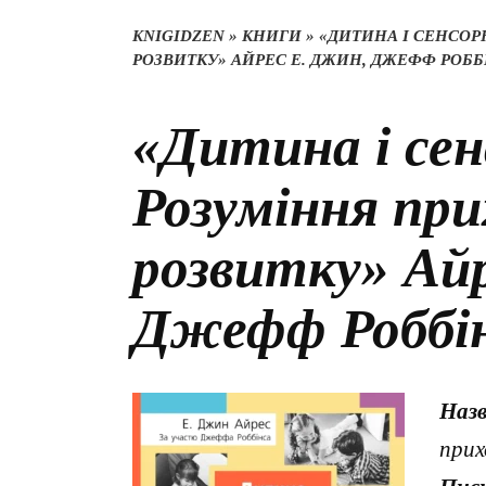
KNIGIDZEN
»
КНИГИ
»
«ДИТИНА І СЕНСОР
РОЗВИТКУ» АЙРЕС Е. ДЖИН, ДЖЕФФ РОББ
«Дитина і сен
Розуміння пр
розвитку» Ай
Джефф Роббі
Наз
прих