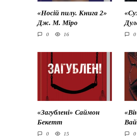
«Носій пилу. Книга 2»
«Су
Дж. М. Міро
Дул
0
16
0
«Загублені» Саймон
«Ві
Бекетт
Вай
0
15
0