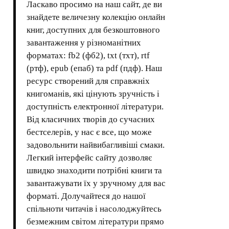
Ласкаво просимо на наш сайт, де ви
знайдете величезну колекцію онлайн
книг, доступних для безкоштовного
завантаження у різноманітних
форматах: fb2 (фб2), txt (тхт), rtf
(ртф), epub (епаб) та pdf (пдф). Наш
ресурс створений для справжніх
книгоманів, які цінують зручність і
доступність електронної літератури.
Від класичних творів до сучасних
бестселерів, у нас є все, що може
задовольнити найвибагливіші смаки.
Легкий інтерфейс сайту дозволяє
швидко знаходити потрібні книги та
завантажувати їх у зручному для вас
форматі. Долучайтеся до нашої
спільноти читачів і насолоджуйтесь
безмежним світом літератури прямо