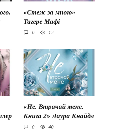
го.
«Стеж за мною»
ш
Тагере Мафі
0
12
«Не. Втрачай мене.
ллер
Книга 2» Лаура Кнайдл
0
40