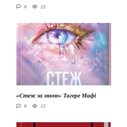
0
22
«Стеж за мною» Тагере Мафі
0
12