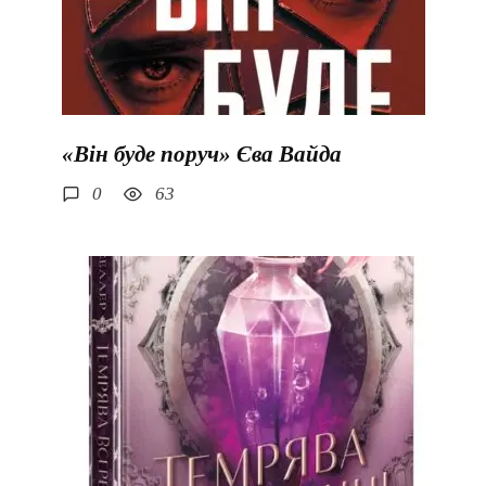
«Він буде поруч» Єва Вайда
0
63