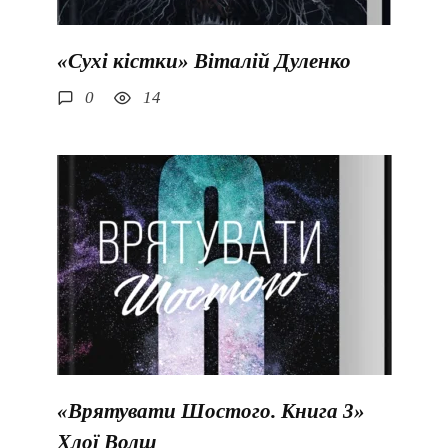
«Сухі кістки» Віталій Дуленко
0
14
«Врятувати Шостого. Книга 3»
Хлої Волш