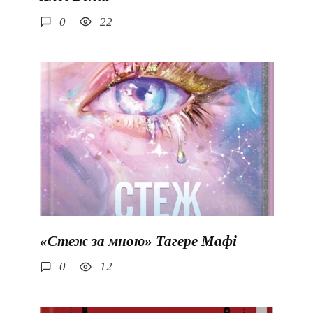
0
22
«Стеж за мною» Тагере Мафі
0
12