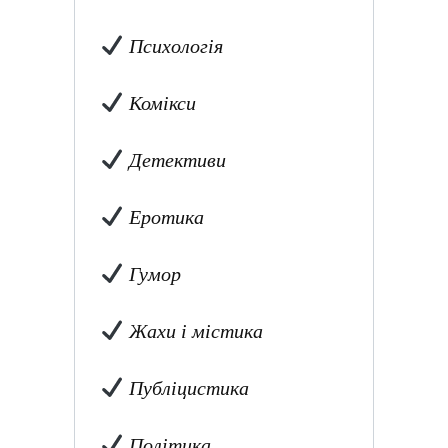
Психологія
Комікси
Детективи
Еротика
Гумор
Жахи і містика
Публіцистика
Політика