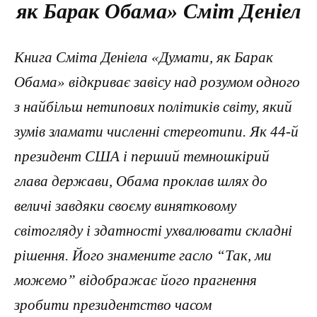
як Барак Обама» Сміт Деніел
Книга Сміта Деніела «Думати, як Барак
Обама» відкриває завісу над розумом одного
з найбільш нетипових політиків світу, який
зумів зламати численні стереотипи. Як 44-й
президент США і перший темношкірий
глава держави, Обама проклав шлях до
величі завдяки своєму винятковому
світогляду і здатності ухвалювати складні
рішення. Його знамените гасло “Так, ми
можемо” відображає його прагнення
зробити президентство часом