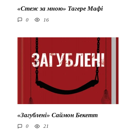
«Стеж за мною» Тагере Мафі
0
16
«Загублені» Саймон Бекетт
0
21