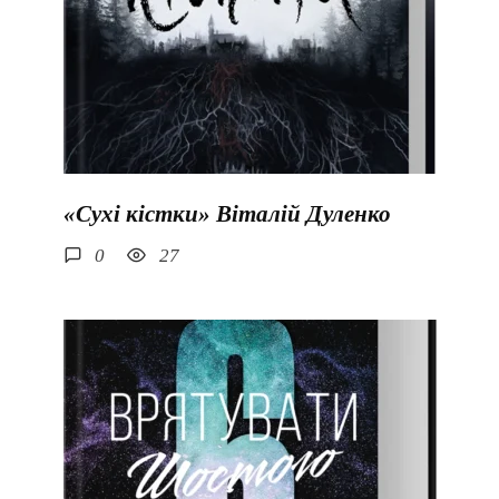
«Сухі кістки» Віталій Дуленко
0
27