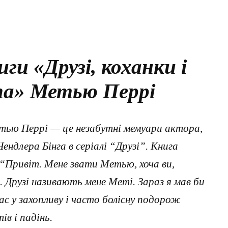
ги «Друзі, коханки і
па» Метью Перрі
Метью Перрі — це незабутні мемуари актора,
ендлера Бінга в серіалі “Друзі”. Книга
 “Привіт. Мене звати Метью, хоча ви,
. Друзі називають мене Меті. Зараз я мав би
ас у захопливу і часто болісну подорож
в і падінь.