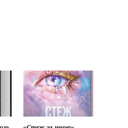
го.
«Стеж за мною»