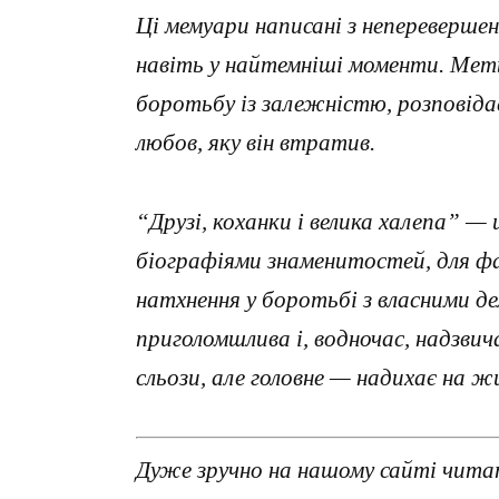
Ці мемуари написані з непереверше
навіть у найтемніші моменти. Мет
боротьбу із залежністю, розповідає
любов, яку він втратив.
“Друзі, коханки і велика халепа” — 
біографіями знаменитостей, для фан
натхнення у боротьбі з власними д
приголомшлива і, водночас, надзвич
сльози, але головне — надихає на ж
Дуже зручно на нашому сайті читати