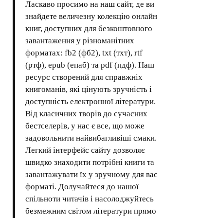
Ласкаво просимо на наш сайт, де ви
знайдете величезну колекцію онлайн
книг, доступних для безкоштовного
завантаження у різноманітних
форматах: fb2 (фб2), txt (тхт), rtf
(ртф), epub (епаб) та pdf (пдф). Наш
ресурс створений для справжніх
книгоманів, які цінують зручність і
доступність електронної літератури.
Від класичних творів до сучасних
бестселерів, у нас є все, що може
задовольнити найвибагливіші смаки.
Легкий інтерфейс сайту дозволяє
швидко знаходити потрібні книги та
завантажувати їх у зручному для вас
форматі. Долучайтеся до нашої
спільноти читачів і насолоджуйтесь
безмежним світом літератури прямо