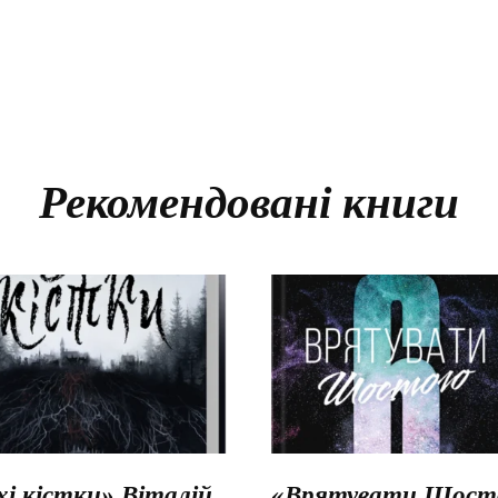
Рекомендовані книги
хі кістки» Віталій
«Врятувати Шосто