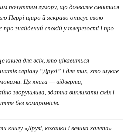
ним почуттям гумору, що дозволяє сміятися
ью Перрі щиро й яскраво описує свою
 про знайдений спокій у тверезості і про
це книга для всіх, хто цікавиться
атів серіалу “Друзі” і для тих, хто шукає
емонами. Ця книга — відверта,
айно зворушлива, здатна викликати сміх і
иття без компромісів.
 книгу «Друзі, коханки і велика халепа»