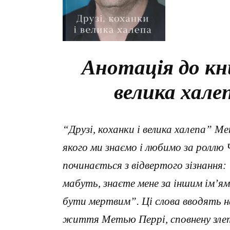
Анотація до кни
велика хале
“Друзі, коханки і велика халепа” 
якого ми знаємо і любимо за роллю Ч
починається з відвертого зізнання:
мабуть, знаєте мене за іншим ім’ям
бути мертвим”. Ці слова вводять н
життя Метью Перрі, сповнену злеті