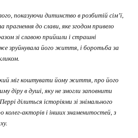
улого, показуючи дитинство в розбитій сім’ї,
а прагнення до слави, яке згодом привело
разом зі славою прийшли і страшні
йже зруйнувала його життя, і боротьба за
кликом.
який міг коштувати йому життя, про його
иму діру в душі, яку не змогли заповнити
 Перрі ділиться історіями зі знімального
о колег-акторів і інших знаменитостей, з
ху.