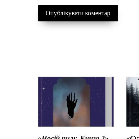
«Носій пилу. Книга 2»
«Су