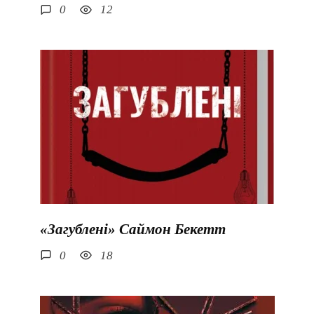
0
12
«Загублені» Саймон Бекетт
0
18