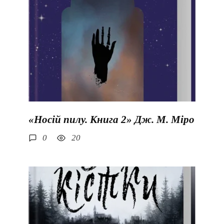
«Носій пилу. Книга 2» Дж. М. Міро
0
20