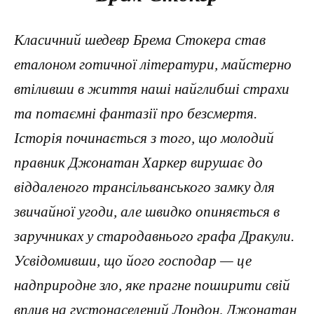
Класичний шедевр Брема Стокера став
еталоном готичної літератури, майстерно
втіливши в життя наші найглибші страхи
та потаємні фантазії про безсмертя.
Історія починається з того, що молодий
правник Джонатан Харкер вирушає до
віддаленого трансільванського замку для
звичайної угоди, але швидко опиняється в
заручниках у стародавнього графа Дракули.
Усвідомивши, що його господар — це
надприродне зло, яке прагне поширити свій
вплив на густонаселений Лондон, Джонатан