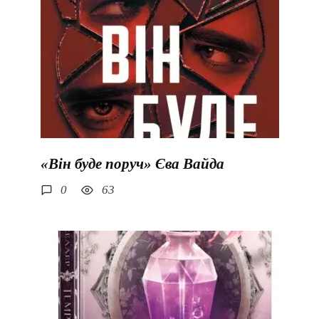
«Він буде поруч» Єва Вайда
0
63