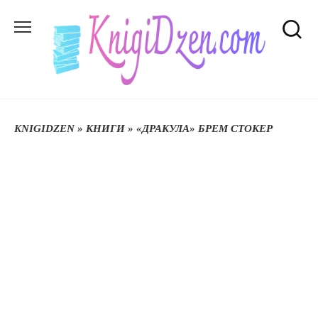
Перейти
до
вмісту
KNIGIDZEN
»
КНИГИ
»
«ДРАКУЛА» БРЕМ СТОКЕР