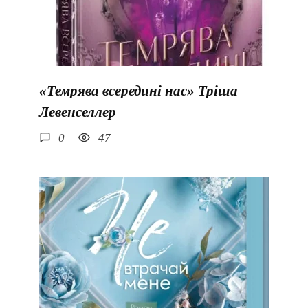
«Темрява всередині нас» Тріша
Левенселлер
0
47