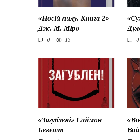
«Носій пилу. Книга 2»
«Су
Дж. М. Міро
Дул
0
13
0
«Загублені» Саймон
«Ві
Бекетт
Вай