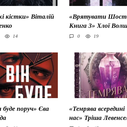
хі кістки» Віталій
«Врятувати Шосто
енко
Книга 3» Хлої Вол
14
0
19
н буде поруч» Єва
«Темрява всередині
да
нас» Тріша Левенсе