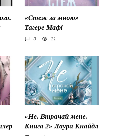
го.
«Стеж за мною»
ш
Тагере Мафі
0
11
«Не. Втрачай мене.
ллер
Книга 2» Лаура Кнайдл