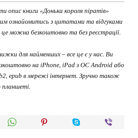
и опис книги «Донька короля піратів»
 цим ознайомитись з цитатами та відгуками
 це можна безкоштовно та без реєстрації.
нижки для найменших – все це є у нас. Ви
коштовно на iPhone, iPad з ОС Android або
, fb2, epub в мережі інтернет. Зручно також
о планшеті.