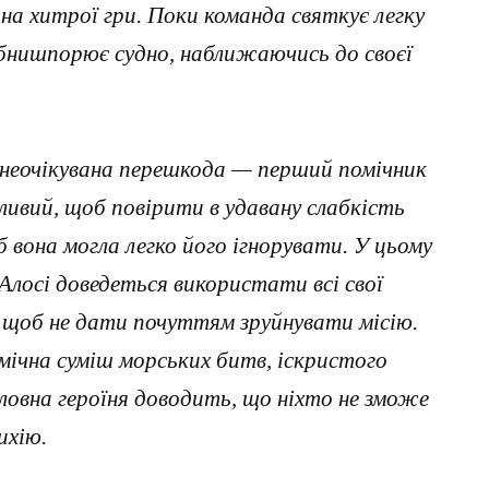
на хитрої гри. Поки команда святкує легку
обнишпорює судно, наближаючись до своєї
 неочікувана перешкода — перший помічник
ливий, щоб повірити в удавану слабкість
б вона могла легко його ігнорувати. У цьому
Алосі доведеться використати всі свої
, щоб не дати почуттям зруйнувати місію.
мічна суміш морських битв, іскристого
оловна героїня доводить, що ніхто не зможе
ихію.