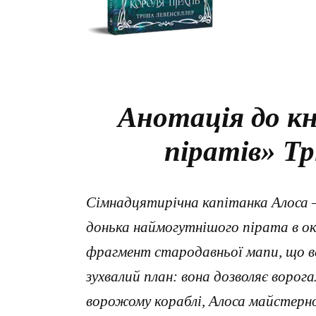
Анотація до кн
піратів» Тр
Сімнадцятирічна капітанка Алоса 
донька наймогутнішого пірата в ок
фрагмент стародавньої мапи, що вед
зухвалий план: вона дозволяє ворог
ворожому кораблі, Алоса майстерно