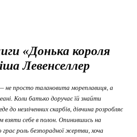
иги «Донька короля
іша Левенселлер
— не просто талановита мореплавиця, а
еані. Коли батько доручає їй знайти
е до незліченних скарбів, дівчина розробляє
ам взяти себе в полон. Опинившись на
 грає роль безпорадної жертви, хоча