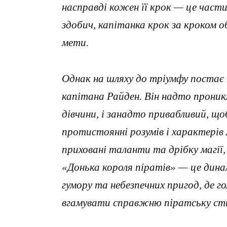
насправді кожен її крок — це части
здобич, капітанка крок за кроком 
мети.
Однак на шляху до тріумфу постає
капітана Райден. Він надто проник
дівчини, і занадто привабливий, що
протистоянні розумів і характерів 
приховані таланти та дрібку магії
«Донька короля піратів» — це дина
гумору та небезпечних пригод, де г
вгамувати справжню піратську ст