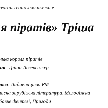
ІРАТІВ» ТРІША ЛЕВЕНСЕЛЛЕР
я піратів» Тріша
нька короля піратів
ик
: Тріша Левенселлер
тво
: Видавництво РМ
часна зарубіжна література, Молодіжна
бовне фентезі, Пригоди