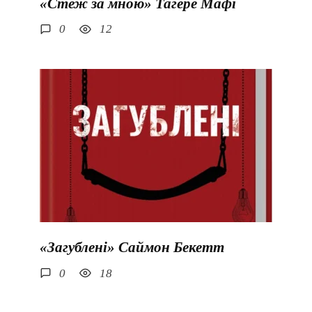
«Стеж за мною» Тагере Мафі
0
12
«Загублені» Саймон Бекетт
0
18