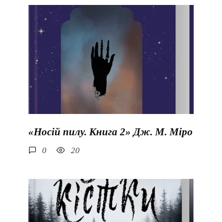
«Носій пилу. Книга 2» Дж. М. Міро
0
20