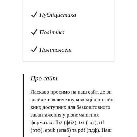
Публіцистика
Політика
Політологія
Про сайт
Ласкаво просимо на наш сайт, де ви
знайдете величезну колекцію онлайн
книг, доступних для безкоштовного
завантаження у різноманітних
форматах: fb2 (фб2), txt (тхт), rtf
(ртф), epub (епаб) та pdf (пдф). Наш