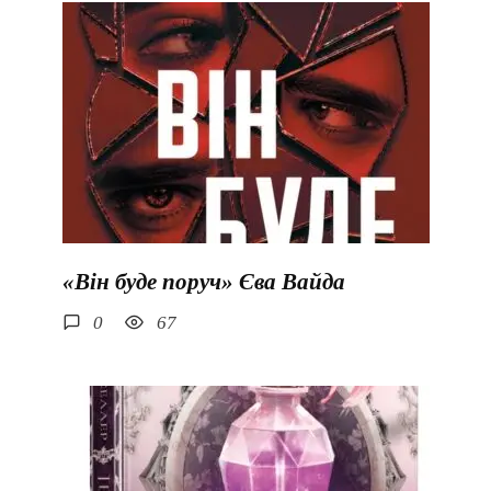
«Він буде поруч» Єва Вайда
0
67