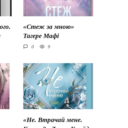
го.
«Стеж за мною»
ш
Тагере Мафі
0
9
«Не. Втрачай мене.