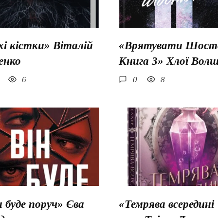
хі кістки» Віталій
«Врятувати Шосто
енко
Книга 3» Хлої Вол
6
0
8
н буде поруч» Єва
«Темрява всередині