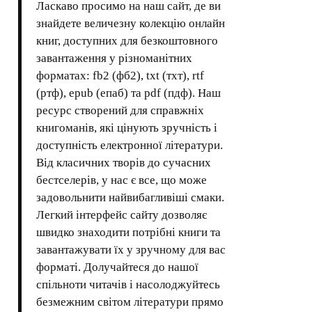
Ласкаво просимо на наш сайт, де ви
знайдете величезну колекцію онлайн
книг, доступних для безкоштовного
завантаження у різноманітних
форматах: fb2 (фб2), txt (тхт), rtf
(ртф), epub (епаб) та pdf (пдф). Наш
ресурс створений для справжніх
книгоманів, які цінують зручність і
доступність електронної літератури.
Від класичних творів до сучасних
бестселерів, у нас є все, що може
задовольнити найвибагливіші смаки.
Легкий інтерфейс сайту дозволяє
швидко знаходити потрібні книги та
завантажувати їх у зручному для вас
форматі. Долучайтеся до нашої
спільноти читачів і насолоджуйтесь
безмежним світом літератури прямо