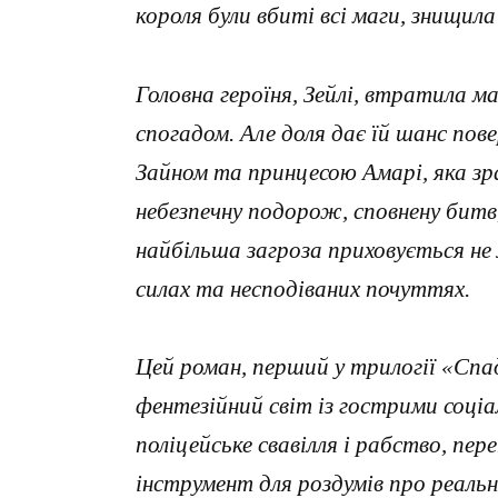
короля були вбиті всі маги, знищила
Головна героїня, Зейлі, втратила ма
спогадом. Але доля дає їй шанс пове
Зайном та принцесою Амарі, яка зра
небезпечну подорож, сповнену битв,
найбільша загроза приховується не 
силах та несподіваних почуттях.
Цей роман, перший у трилогії «Спа
фентезійний світ із гострими соці
поліцейське свавілля і рабство, п
інструмент для роздумів про реальн