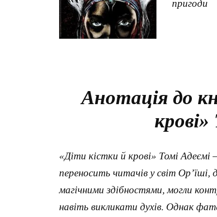
пригоди
Анотація до кн
крові»
«Діти кістки й крові» Томі Адеємі
переносить читачів у світ Ор’їші, д
магічними здібностями, могли конт
навіть викликати духів. Однак фата