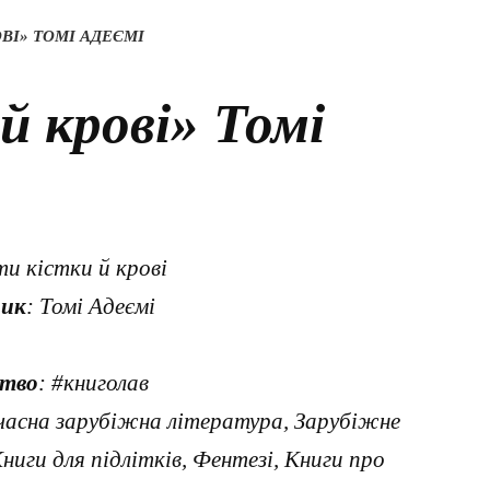
ОВІ» ТОМІ АДЕЄМІ
й крові» Томі
ти кістки й крові
ник
: Томі Адеємі
тво
: #книголав
часна зарубіжна література, Зарубіжне
ниги для підлітків, Фентезі, Книги про