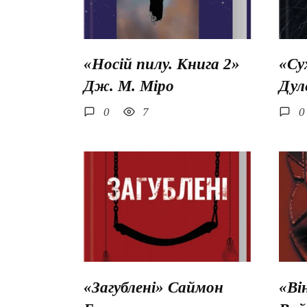
«Носій пилу. Книга 2»
«Су
Дж. М. Міро
Дул
0
7
0
«Загублені» Саймон
«Ві