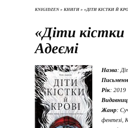
KNIGIDZEN
»
КНИГИ
»
«ДІТИ КІСТКИ Й КР
«Діти кістки 
Адеємі
Назва
: Ді
Письмен
Рік
: 2019
Видавниц
Жанр
: Су
фентезі, К