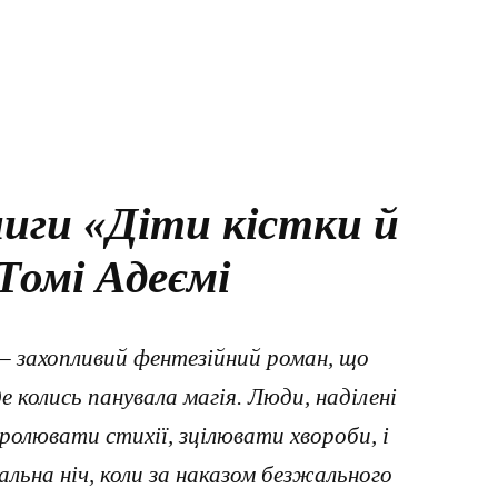
иги «Діти кістки й
 Томі Адеємі
 — захопливий фентезійний роман, що
е колись панувала магія. Люди, наділені
ролювати стихії, зцілювати хвороби, і
льна ніч, коли за наказом безжального