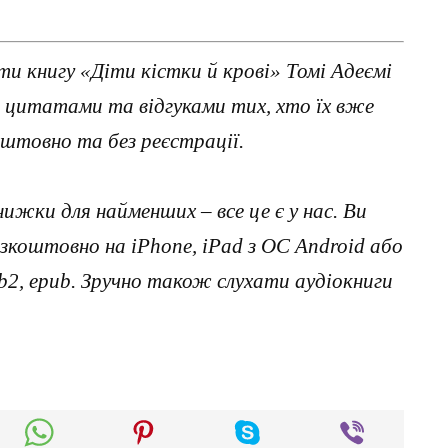
и книгу «Діти кістки й крові» Томі Адеємі
з цитатами та відгуками тих, хто їх вже
штовно та без реєстрації.
нижки для найменших – все це є у нас. Ви
коштовно на iPhone, iPad з ОС Android або
, fb2, epub. Зручно також слухати аудіокниги