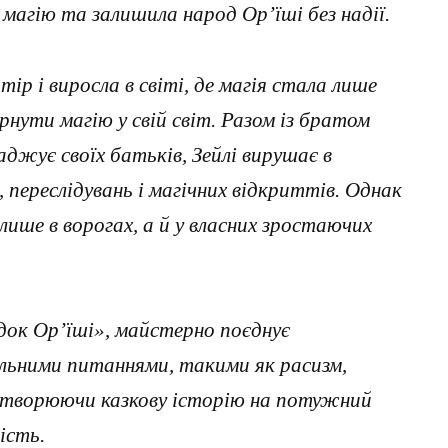
 магію та залишила народ Ор’їші без надії.
тір і виросла в світі, де магія стала лише
рнути магію у свій світ. Разом із братом
джує своїх батьків, Зейлі вирушає в
 переслідувань і магічних відкриттів. Однак
лише в ворогах, а й у власних зростаючих
док Ор’їші», майстерно поєднує
альними питаннями, такими як расизм,
еретворюючи казкову історію на потужний
ість.