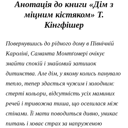
Анотація до книги «Дім з
міцним кістяком» Т.
Кінгфішер
Повернувшись до рідного дому в Північній
Кароліні, Саманта Монтґомері очікує
знайти спокій і знайомий затишок
дитинства. Але дім, у якому колись панувало
тепло, тепер здається чужим і холодним:
стерті кольори, відсутність усіх маминих
речей і тривожна тиша, що оселилася між
стінами. Її мати поводиться дивно, уникає
питань і ховає страх за напруженою