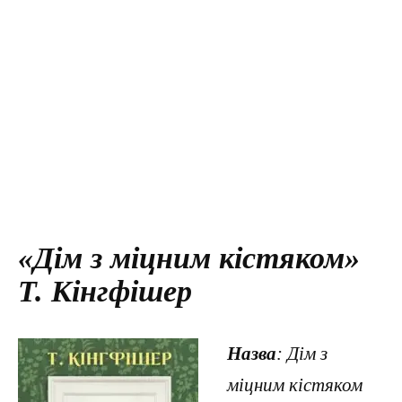
«Дім з міцним кістяком»
Т. Кінгфішер
Назва
: Дім з
міцним кістяком