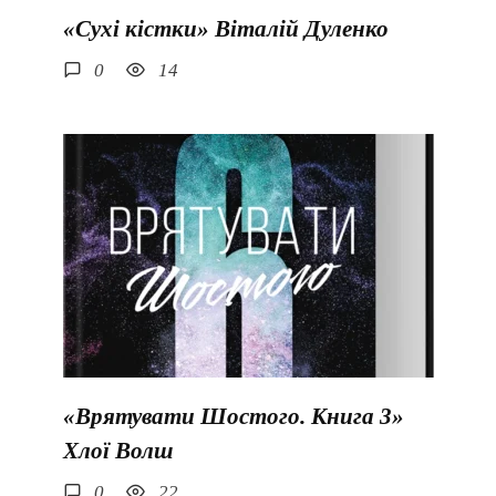
«Сухі кістки» Віталій Дуленко
0
14
«Врятувати Шостого. Книга 3»
Хлої Волш
0
22