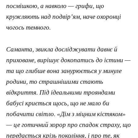
посмішкою, а навколо — грифи, що
кружляють над подвір’ям, наче охоронці
чогось темного.
Саманта, звикла досліджувати давнє й
приховане, вирішує докопатись до істини —
та що глибше вона занурюється у минуле
родини, то страшнішими стають
відкриття. Під ідеальними трояндами
бабусі криється щось, що не мало би
побачити світло. «Дім з міцним кістяком»
— це готичний хорор про спадок страху, що
передається крізь покоління, і про те, як