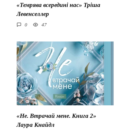
«Темрява всередині нас» Тріша
Левенселлер
0
47
«Не. Втрачай мене. Книга 2»
Лаура Кнайдл