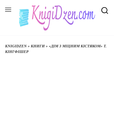
Перейти
до
вмісту
KNIGIDZEN
»
КНИГИ
»
«ДІМ З МІЦНИМ КІСТЯКОМ» Т.
КІНГФІШЕР