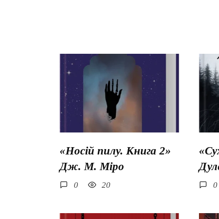
«Носій пилу. Книга 2»
«Су
Дж. М. Міро
Дул
0
20
0