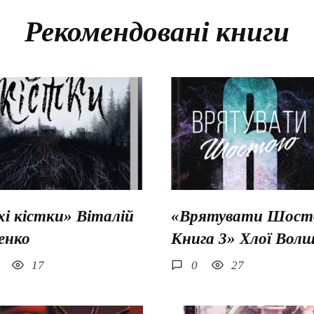
Рекомендовані книги
хі кістки» Віталій
«Врятувати Шосто
енко
Книга 3» Хлої Вол
17
0
27