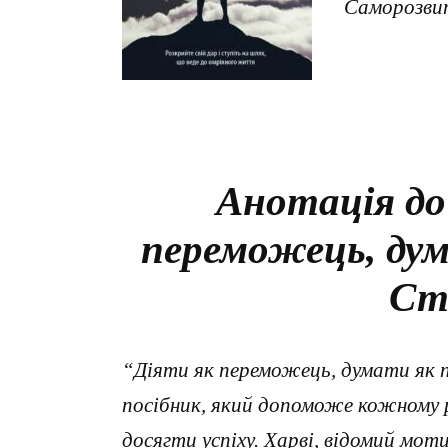
Саморозви
Анотація до
переможець, ду
Сті
“Діяти як переможець, думати як 
посібник, який допоможе кожному р
досягти успіху. Харві, відомий моти