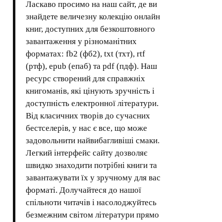
Ласкаво просимо на наш сайт, де ви
знайдете величезну колекцію онлайн
книг, доступних для безкоштовного
завантаження у різноманітних
форматах: fb2 (фб2), txt (тхт), rtf
(ртф), epub (епаб) та pdf (пдф). Наш
ресурс створений для справжніх
книгоманів, які цінують зручність і
доступність електронної літератури.
Від класичних творів до сучасних
бестселерів, у нас є все, що може
задовольнити найвибагливіші смаки.
Легкий інтерфейс сайту дозволяє
швидко знаходити потрібні книги та
завантажувати їх у зручному для вас
форматі. Долучайтеся до нашої
спільноти читачів і насолоджуйтесь
безмежним світом літератури прямо