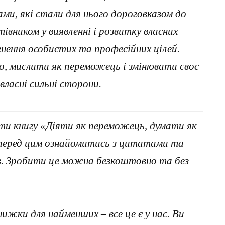
, які стали для нього дороговказом до
івником у виявленні і розвитку власних
гнення особистих та професійних цілей.
во, мислити як переможець і змінювати своє
ласні сильні сторони.
ти книгу «Діяти як переможець, думати як
 перед цим ознайомитись з цитатами та
ав. Зробити це можна безкоштовно та без
нижки для найменших – все це є у нас. Ви