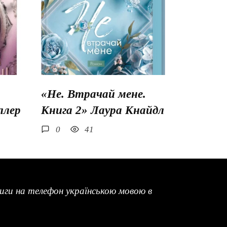
«Не. Втрачай мене.
ллер
Книга 2» Лаура Кнайдл
0
41
ги на телефон українською мовою в