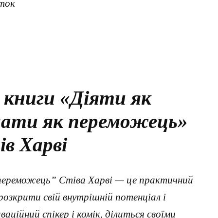
ток
 книги «Діяти як
мати як переможець»
в Харві
переможець” Стіва Харві — це практичний
озкрити свій внутрішній потенціал і
ваційний спікер і комік, ділиться своїми