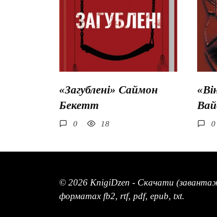
«Загублені» Саймон
«Ві
Бекетт
Вай
0
18
0
© 2026 KnigiDzen - Скачати (заванта
форматах fb2, rtf, pdf, epub, txt.