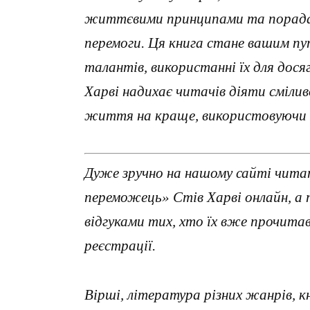
життєвими принципами та порадами
перемоги. Ця книга стане вашим пут
талантів, використанні їх для дося
Харві надихає читачів діяти сміли
життя на краще, використовуючи в
Дуже зручно на нашому сайті чита
переможець» Стів Харві онлайн, а
відгуками тих, хто їх вже прочит
реєстрації.
Вірші, література різних жанрів, к