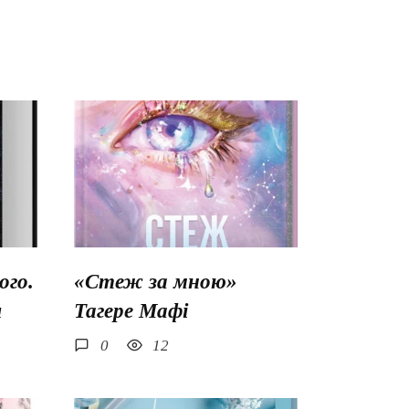
го.
«Стеж за мною»
ш
Тагере Мафі
0
12