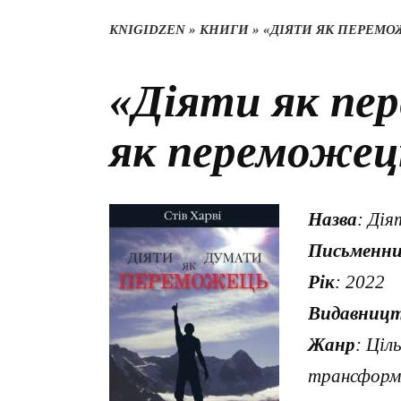
KNIGIDZEN
»
КНИГИ
»
«ДІЯТИ ЯК ПЕРЕМО
«Діяти як пе
як переможец
Назва
: Ді
Письменн
Рік
: 2022
Видавниц
Жанр
: Ціл
трансформа