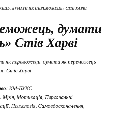
ЖЕЦЬ, ДУМАТИ ЯК ПЕРЕМОЖЕЦЬ» СТІВ ХАРВІ
реможець, думати
ь» Стів Харві
яти як переможець, думати як переможець
ик
: Стів Харві
тво
: КМ-БУКС
ь. Мрія, Мотивація, Персональні
ції, Психологія, Самовдосконалення,