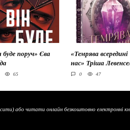
н буде поруч» Єва
«Темрява всередині
да
нас» Тріша Левенсе
65
0
47
жити) або читати онлайн безкоштовно електронні кни