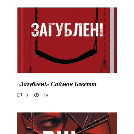
«Загублені» Саймон Бекетт
0
19