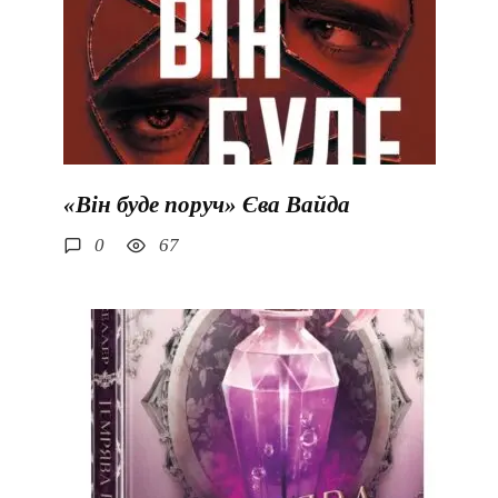
«Він буде поруч» Єва Вайда
0
67