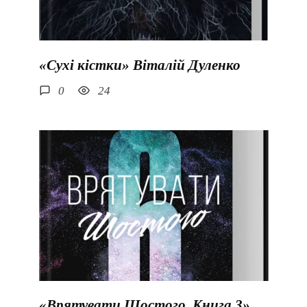
«Сухі кістки» Віталій Дуленко
0
24
«Врятувати Шостого. Книга 3»