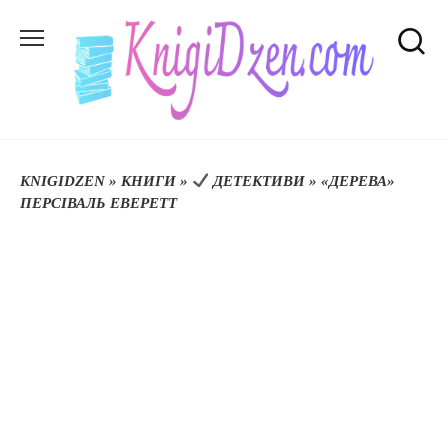
Перейти
до
вмісту
KNIGIDZEN
»
КНИГИ
»
ДЕТЕКТИВИ
»
«ДЕРЕВА»
ПЕРСІВАЛЬ ЕВЕРЕТТ