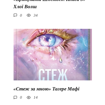
Хлої Волш
0
34
«Стеж за мною» Тагере Мафі
0
14