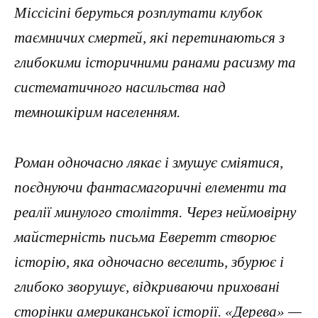
Міссісіпі беруться розплутати клубок
таємничих смертей, які перетинаються з
глибокими історичними ранами расизму та
систематичного насильства над
темношкірим населенням.
Роман одночасно лякає і змушує сміятися,
поєднуючи фантасмагоричні елементи та
реалії минулого століття. Через неймовірну
майстерність письма Еверетт створює
історію, яка одночасно веселить, збурює і
глибоко зворушує, відкриваючи приховані
сторінки американської історії. «Дерева» —