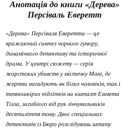
Анотація до книги «Дерева»
Персіваль Еверетт
«Дерева» Персіваля Еверетта — це
вражаючий синтез чорного гумору,
динамічного детективу та історичної
драми. У центрі сюжету — серія
жорстоких убивств у містечку Мані, де
жертви нагадують як білих чоловіків, так і
темношкірих підлітків на кшталт Еммета
Тілла, загиблого від рук лінчувальників
десятиліття тому. Двоє спеціальних
детективів із Бюро розслідувань штату