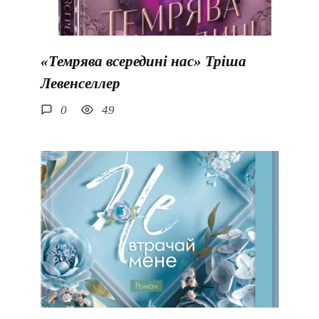
«Темрява всередині нас» Тріша
Левенселлер
0
49