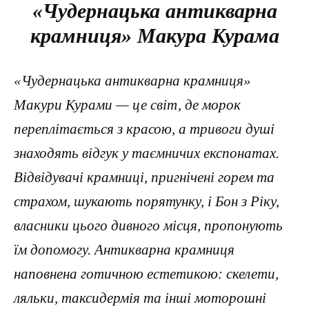
«Чудернацька антикварна
крамниця» Макура Курама
«Чудернацька антикварна крамниця»
Макури Курами — це світ, де морок
переплітається з красою, а тривоги душі
знаходять відгук у таємничих експонатах.
Відвідувачі крамниці, пригнічені горем та
страхом, шукають порятунку, і Бон з Ріку,
власники цього дивного місця, пропонують
їм допомогу. Антикварна крамниця
наповнена готичною естетикою: скелети,
ляльки, таксидермія та інші моторошні