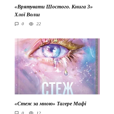
«Врятувати Шостого. Книга 3»
Хлої Волш
0
22
«Стеж за мною» Тагере Мафі
0
12