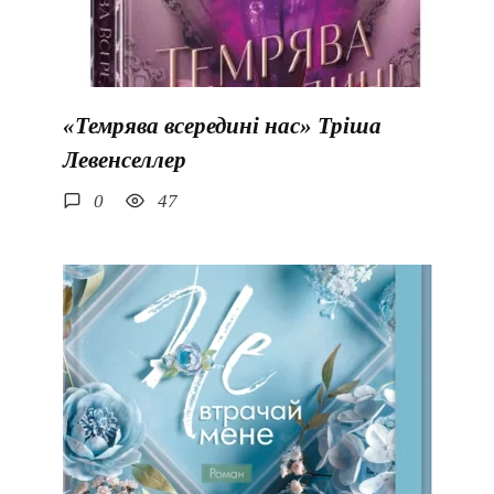
«Темрява всередині нас» Тріша
Левенселлер
0
47