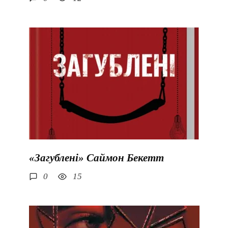
«Загублені» Саймон Бекетт
0
15