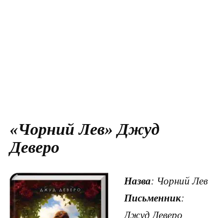
«Чорний Лев» Джуд
Деверо
Назва
: Чорний Лев
Письменник
:
Джуд Деверо