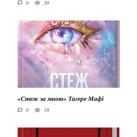
0
39
«Стеж за мною» Тагере Мафі
0
18