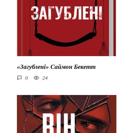
«Загублені» Саймон Бекетт
0
24