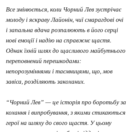
Все змінюється, коли Чорний Лев зустрічає
молоду і яскраву Лайонін, чиї смарагдові очі
і запальна вдача розпалюють в його серці
нові емоції і надію на справжнє щастя.
Однак їхній шлях до щасливого майбутнього
переповнений перешкодами:
непорозуміннями і таємницями, що, мов
завіса, розділяють закоханих.
“Чорний Лев” — це історія про боротьбу за
кохання і випробування, з якими стикаються
герої на шляху до свого щастя. У цьому