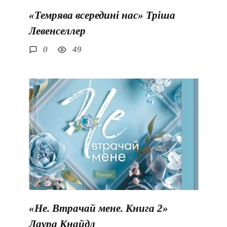
«Темрява всередині нас» Тріша
Левенселлер
0
49
«Не. Втрачай мене. Книга 2»
Лаура Кнайдл