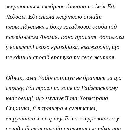
звертається зневірена дівчина на ім’я Еді
Ледвелл. Еді стала жертвою онлайн-
переслідування з боку загадкової особи під
псевдонімом Аномія. Вона просить допомоги
у виявленні свого кривдника, вважаючи, що
це єдиний спосіб врятувати своє життя.
Однак, коли Робін вирішує не братись за цю
справу, Еді трагічно гине на Гайгетському
кладовищі, що змушує її та Корморана
Страйка, її партнера в агентстві,
втрутитися в справу. Вони занурюються у
складний світ онлайн-спільнот і конфліктів,