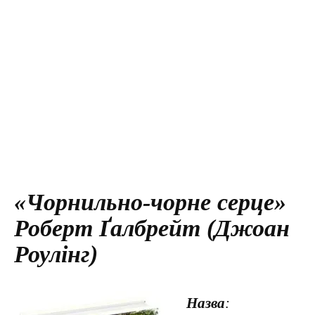
«Чорнильно-чорне серце»
Роберт Ґалбрейт (Джоан
Роулінг)
Назва
: