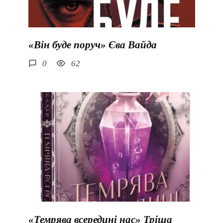
«Він буде поруч» Єва Вайда
0
62
«Темрява всередині нас» Тріша