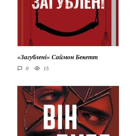
«Загублені» Саймон Бекетт
0
15