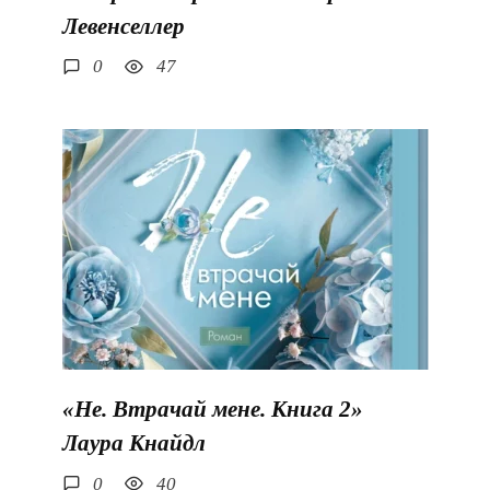
Левенселлер
0
47
«Не. Втрачай мене. Книга 2»
Лаура Кнайдл
0
40