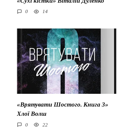
«Сухі кістки» Віталій Дуленко
0
14
«Врятувати Шостого. Книга 3»
Хлої Волш
0
22