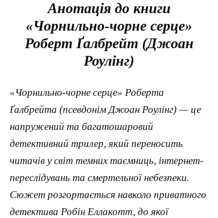
Анотація до книги
«Чорнильно-чорне серце»
Роберт Ґалбрейт (Джоан
Роулінг)
«Чорнильно-чорне серце» Роберта
Ґалбрейта (псевдонім Джоан Роулінг) — це
напружений та багатошаровий
детективний трилер, який переносить
читачів у світ темних таємниць, інтернет-
переслідувань та смертельної небезпеки.
Сюжет розгортається навколо приватного
детектива Робін Еллакотт, до якої